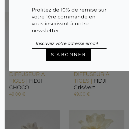
Profitez de 10% de remise sur
votre 1ère commande en
vous inscrivant à notre
newsletter.
S'ABONNER
DIFFUSEUR A
DIFFUSEUR A
TIGES |
FIDJI
TIGES |
FIDJI
CHOCO
Gris/vert
49,00 €
49,00 €