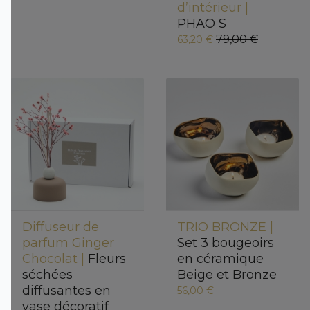
d’intérieur |
PHAO S
79,00 €
63,20 €
Diffuseur de
TRIO BRONZE |
parfum Ginger
Set 3 bougeoirs
Chocolat |
Fleurs
en céramique
séchées
Beige et Bronze
diffusantes en
56,00 €
vase décoratif