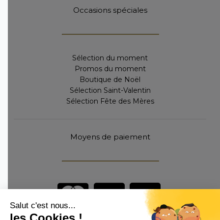
Occasions spéciales
Sélection du moment
Promos du moment
Boutique de Noël
Sélection Saint-Valentin
Sélection Fête des Mères
Moyens de paiement