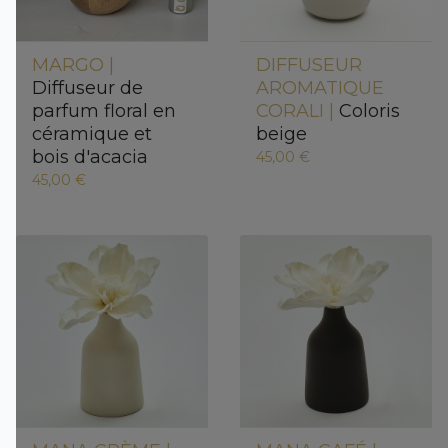
MARGO |
DIFFUSEUR
Diffuseur de
AROMATIQUE
parfum floral en
CORALI |
Coloris
céramique et
beige
bois d'acacia
45,00 €
45,00 €