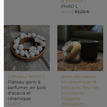
d’intérieur |
PHAO L
83,00 €
66,40 €
Diffuseur MOYO |
Boîte décorative
Plateau garni à
en céramique et
parfumer ,en bois
bois avec fleur en
d’acacia et
porcelaine –
céramique
Élégante
décoration
64,80 €