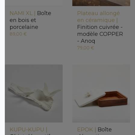
NAMI XL |
Boîte
Plateau allongé
en bois et
en céramique |
porcelaine
Finition cuivrée -
modèle COPPER
89,00 €
- Anoq
79,00 €
KUPU-KUPU |
EPOK |
Boîte