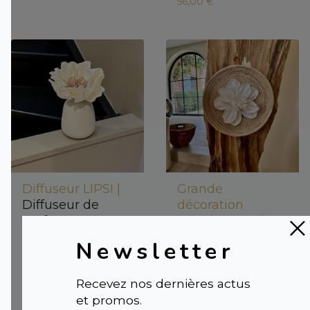
56,00 €
Diffuseur LIPSI |
Grande
Diffuseur de
décoration
parfum en
murale en rotin
céramique avec
naturel |
SELA à
Newsletter
réservoir
suspendre avec
fleur végétale en
55,00 €
Recevez nos dernières actus
Sola - Anoq
et promos.
49,95 €