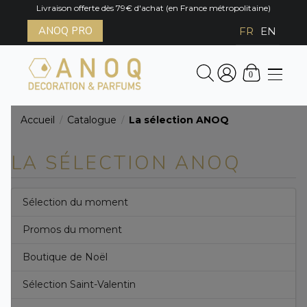
Livraison offerte dès 79€ d'achat (en France métropolitaine)
ANOQ PRO
FR
EN
0
Accueil
Catalogue
La sélection ANOQ
/
/
LA SÉLECTION ANOQ
Sélection du moment
Promos du moment
Boutique de Noël
Sélection Saint-Valentin