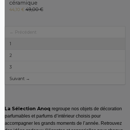
céramique
49,00 €
44,10 €
← Précédent
1
2
3
Suivant →
La Sélection Anoq
regroupe nos objets de décoration
parfumables et parfums d’intérieur choisis pour
accompagner les grands moments de l’année. Retrouvez