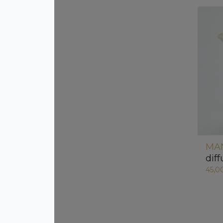
MA
dif
45,0