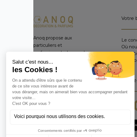
Votre 
Anoq propose aux
Le con
particuliers et
Où nou
professionnels du monde
Condit
entier un catalogue
Mentio
FAQ
exclusif d’objets de
décoration d’intérieur,
Suivez
parfums et diffuseurs de
parfum réalisés de
manière artisanale avec
des matières naturelles.
CONTA