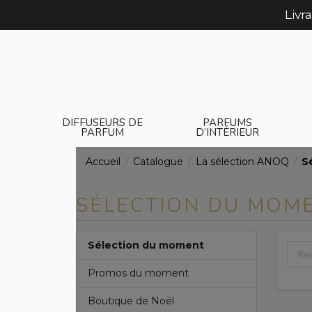
Livr
DIFFUSEURS DE
PARFUMS
PARFUM
D’INTÉRIEUR
Accueil
Catalogue
La sélection ANOQ
S
/
/
/
SÉLECTION DU MOM
Sélection du moment
Promos du moment
Boutique de Noël