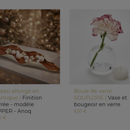
teau allongé en
Boule de verre
amique |
Finition
SOLIFLORE |
Vase et
vrée - modèle
bougeoir en verre
PER - Anoq
6,50 €
0 €