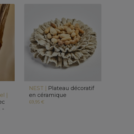
NEST |
Plateau décoratif
el |
en céramique
ec
69,95 €
 -