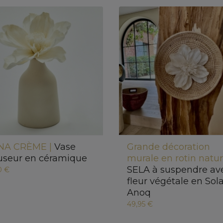
NA CRÈME |
Vase
Grande décoration
fuseur en céramique
murale en rotin natur
SELA à suspendre av
0 €
fleur végétale en Sola
Anoq
49,95 €