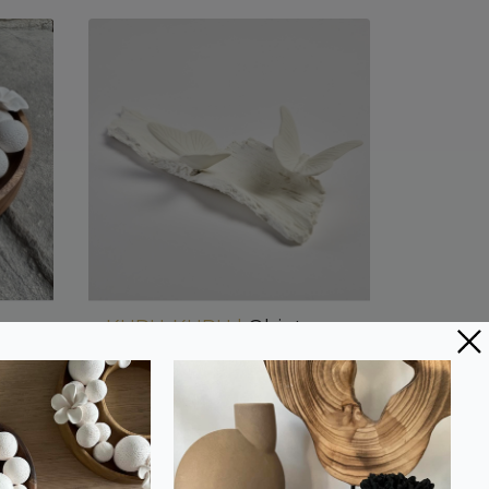
KUPU-KUPU |
Objet
décoratif en porcelaine
79,00 €
e