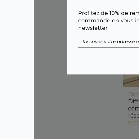
Profitez de 10% de rem
commande en vous ins
newsletter.
Diff
Dif
cér
rése
55,0