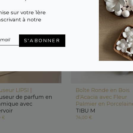
ise sur votre 1ère
crivant à notre
S'ABONNER
useur LIPSI |
Boîte Ronde en Bois
fuseur de parfum en
d'Acacia avec Fleur
amique avec
Palmier en Porcelaine
rvoir
TIBU M
0 €
74,00 €