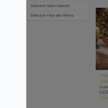
Sélection Saint-Valentin
Sélection Fête des Mères
Pla
cér
cui
COP
79,0