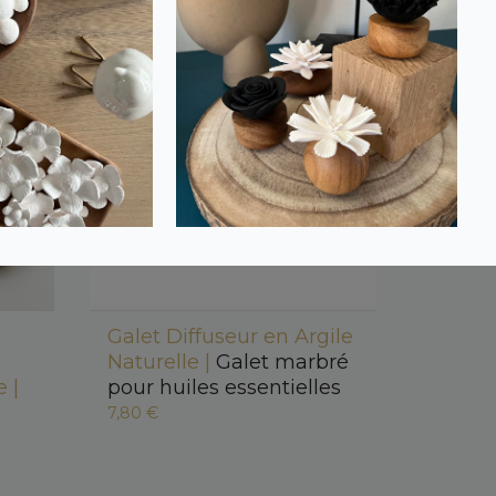
Galet Diffuseur en Argile
Naturelle |
Galet marbré
 |
pour huiles essentielles
7,80 €