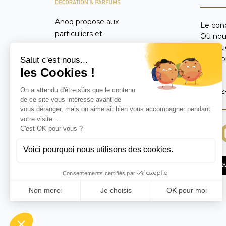
Anoq propose aux
Le con
particuliers et
Où nou
professionnels du monde
Condit
entier un catalogue
Mentio
FAQ
exclusif d’objets de
décoration d’intérieur,
Suivez
parfums et diffuseurs de
parfum réalisés de
manière artisanale avec
des matières naturelles.
CONTA