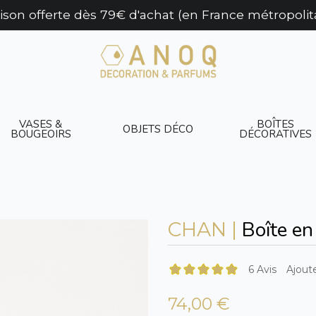
aison offerte dès 79€ d'achat (en France métropolit
VASES &
BOÎTES
OBJETS DÉCO
BOUGEOIRS
DÉCORATIVES
Boîte en
CHAN |
6 Avis
Ajoute
74,00 €