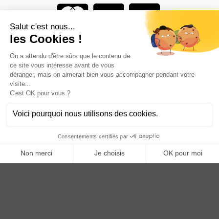
Vous êtes un professionnel ?
DEVENEZ DISTRIBUTEUR
Anoq bénéficie du soutien financier de la région Hauts de
France
Copyright © 2023
ANOQ.fr
. Tous Droits Réservés.
Création : bigbizyou | Creative Business Agency