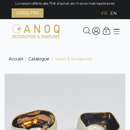
Livraison offerte dès 79€ d'achat (en France métropolitaine)
ANOQ PRO
FR
EN
0
Accueil
Catalogue
Vases & bougeoirs
/
/