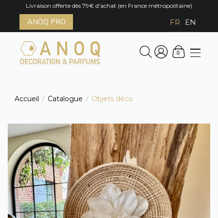
Livraison offerte dès 79€ d'achat (en France métropolitaine)
ANOQ PRO
FR
EN
0
Accueil
Catalogue
Objets déco
/
/