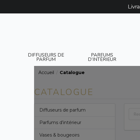
Livr
DIFFUSEURS DE
PARFUMS
PARFUM
D’INTÉRIEUR
Accueil
Catalogue
/
CATALOGUE
Diffuseurs de parfum
Parfums d’intérieur
Vases & bougeoirs