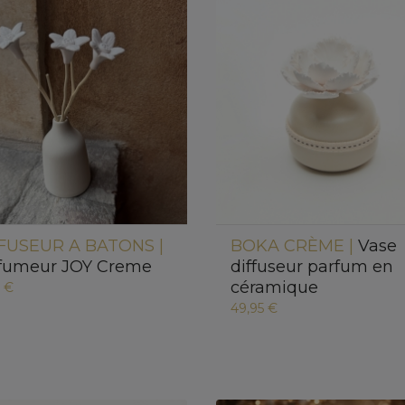
FUSEUR A BATONS |
BOKA CRÈME |
Vase
fumeur JOY Creme
diffuseur parfum en
céramique
5 €
49,95 €