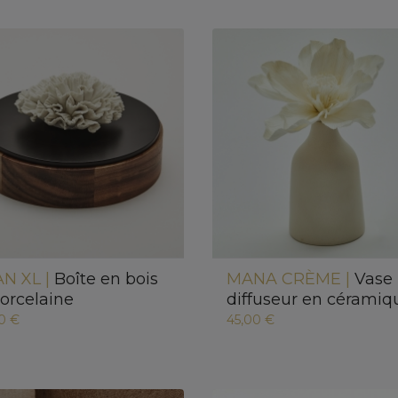
N XL |
Boîte en bois
MANA CRÈME |
Vase
porcelaine
diffuseur en céramiq
0 €
45,00 €