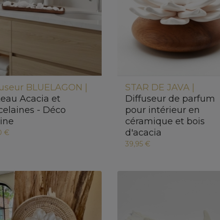
fuseur BLUELAGON |
STAR DE JAVA |
teau Acacia et
Diffuseur de parfum
celaines - Déco
pour intérieur en
ine
céramique et bois
d'acacia
0 €
39,95 €