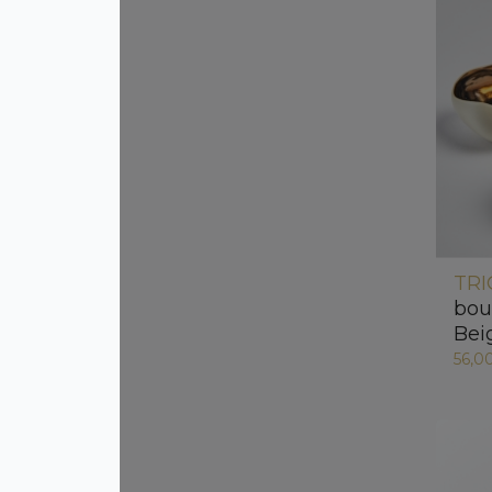
TRI
bou
Bei
56,0