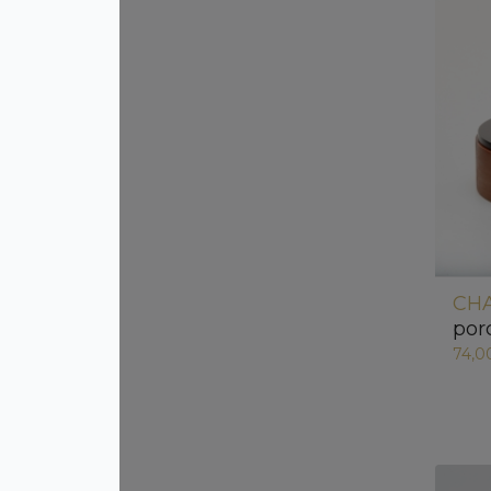
CHA
por
74,0