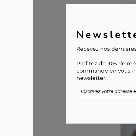
Newslett
Recevez nos dernières
Profitez de 10% de rem
Por
commande en vous ins
Cér
newsletter.
Des
LEA
29,5