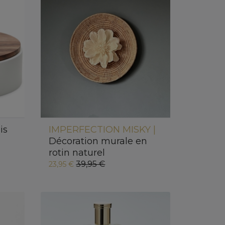
is
IMPERFECTION MISKY |
Décoration murale en
rotin naturel
39,95 €
23,95 €