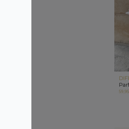
DIF
Par
59,9