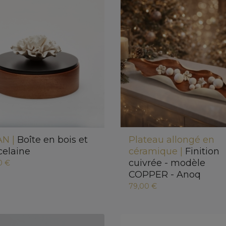
N |
Boîte en bois et
Plateau allongé en
celaine
céramique |
Finition
cuivrée - modèle
0 €
COPPER - Anoq
79,00 €