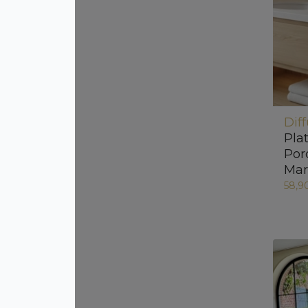
Dif
Pla
Por
Mar
58,9