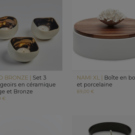
O BRONZE |
Set 3
NAMI XL |
Boîte en bo
geoirs en céramique
et porcelaine
ge et Bronze
89,00 €
0 €