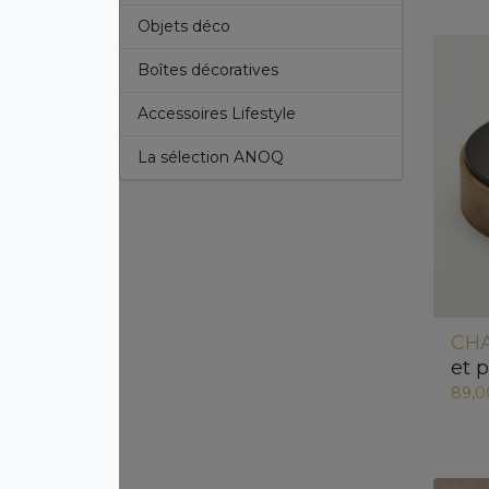
Objets déco
Boîtes décoratives
Accessoires Lifestyle
La sélection ANOQ
CHA
et 
89,0