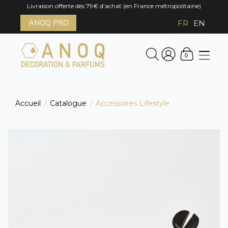
Livraison offerte dès 79€ d'achat (en France métropolitaine)
ANOQ PRO
FR
EN
0
Accueil
Catalogue
Accessoires Lifestyle
/
/