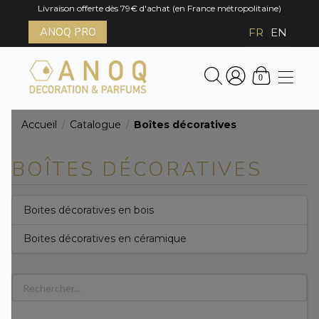
Livraison offerte dès 79€ d'achat (en France métropolitaine)
ANOQ PRO
FR
EN
0
Accueil
Catalogue
Boîtes décoratives
/
/
BOÎTES DÉCORATIVES
Boites décoratives en bois
Boites décoratives en céramique