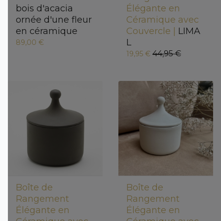
bois d'acacia
Élégante en
ornée d'une fleur
Céramique avec
en céramique
Couvercle |
LIMA
L
89,00 €
44,95 €
19,95 €
Boîte de
Boîte de
Rangement
Rangement
Élégante en
Élégante en