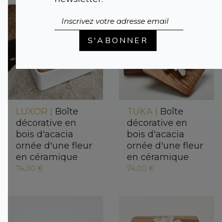
S'ABONNER
LUXOR |
Boîte
TUKA |
Boîte
décorative en
décorative en
bois d'acacia
bois d'acacia
ornée d'une fleur
ornée d'une fleur
en céramique
en céramique
74,00 €
74,00 €