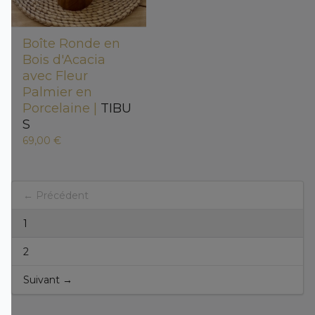
Boîte Ronde en
Bois d'Acacia
avec Fleur
Palmier en
Porcelaine |
TIBU
S
69,00 €
← Précédent
1
2
Suivant →