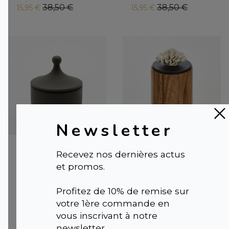
38,50 €
38,50 €
15,95 €
15,95 €
Newsletter
Boîte de
Boîte de Luxe en
Recevez nos dernières actus
Rangement Chic
Bois et Couvercle
et promos.
en Céramique
Laqué avec Fleur
avec Couvercle |
de Porcelaine
Profitez de 10% de remise sur
KOFE S
Blanche |
CYLA L
votre 1ère commande en
38,50 €
15,95 €
77,00 €
vous inscrivant à notre
newsletter.