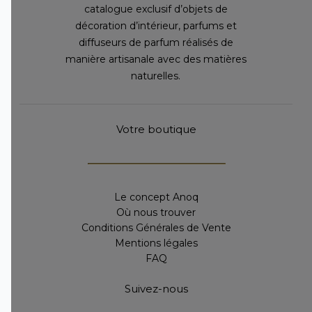
catalogue exclusif d’objets de
décoration d’intérieur, parfums et
diffuseurs de parfum réalisés de
manière artisanale avec des matières
naturelles.
Votre boutique
Le concept Anoq
Où nous trouver
Conditions Générales de Vente
Mentions légales
FAQ
Suivez-nous