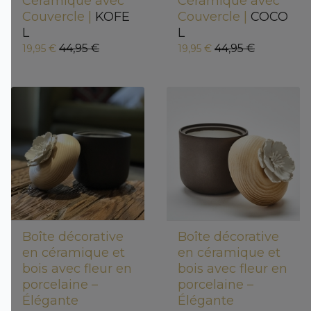
Céramique avec
Céramique avec
Couvercle |
KOFE
Couvercle |
COCO
L
L
44,95 €
44,95 €
19,95 €
19,95 €
Boîte décorative
Boîte décorative
en céramique et
en céramique et
bois avec fleur en
bois avec fleur en
porcelaine –
porcelaine –
Élégante
Élégante