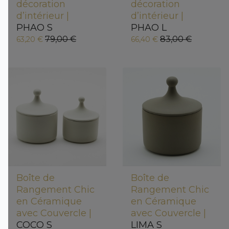
décoration
décoration
d’intérieur |
d’intérieur |
PHAO S
PHAO L
79,00 €
83,00 €
63,20 €
66,40 €
Boîte de
Boîte de
Rangement Chic
Rangement Chic
en Céramique
en Céramique
avec Couvercle |
avec Couvercle |
COCO S
LIMA S