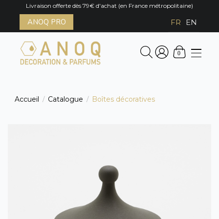
Livraison offerte dès 79€ d'achat (en France métropolitaine)
ANOQ PRO
FR
EN
0
Accueil
Catalogue
Boîtes décoratives
/
/