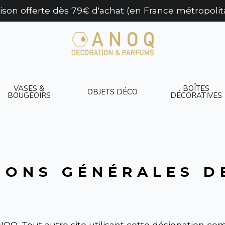
aison offerte dès 79€ d'achat (en France métropolit
VASES &
BOÎTES
OBJETS DÉCO
BOUGEOIRS
DÉCORATIVES
IONS GÉNÉRALES D
 ANOQ. Tout autre site utilisant cette désignation com