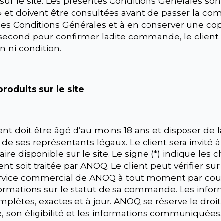
r le site. Les présentes Conditions Générales son
et doivent être consultées avant de passer la comma
les Conditions Générales et à en conserver une cop
econd pour confirmer ladite commande, le client r
n ni condition.
roduits sur le site
ent doit être âgé d’au moins 18 ans et disposer de la
 de ses représentants légaux. Le client sera invité
aire disponible sur le site. Le signe (*) indique les
 soit traitée par ANOQ. Le client peut vérifier sur
rvice commercial de ANOQ à tout moment par courri
formations sur le statut de sa commande. Les infor
lètes, exactes et à jour. ANOQ se réserve le droi
, son éligibilité et les informations communiquées