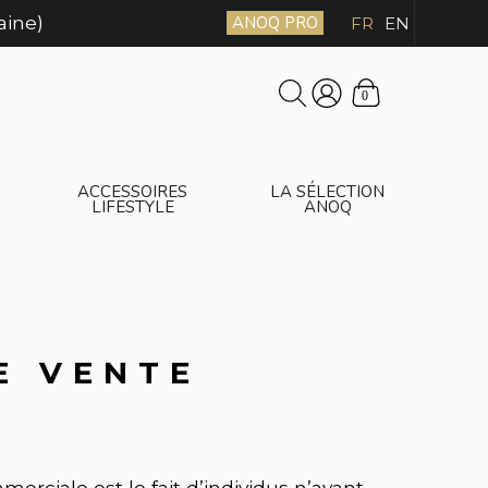
aine)
ANOQ PRO
FR
EN
0
ACCESSOIRES
LA SÉLECTION
LIFESTYLE
ANOQ
E VENTE
merciale est le fait d’individus n’ayant