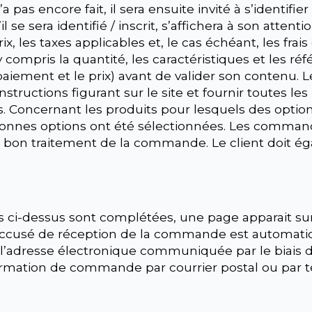
 pas encore fait, il sera ensuite invité à s’identifier 
l se sera identifié / inscrit, s’affichera à son atte
les taxes applicables et, le cas échéant, les frais de
 compris la quantité, les caractéristiques et les 
paiement et le prix) avant de valider son contenu. L
structions figurant sur le site et fournir toutes les
its. Concernant les produits pour lesquels des optio
 bonnes options ont été sélectionnées. Les comm
u bon traitement de la commande. Le client doit ég
s ci-dessus sont complétées, une page apparait sur 
accusé de réception de la commande est automati
 l’adresse électronique communiquée par le biais du
rmation de commande par courrier postal ou par t