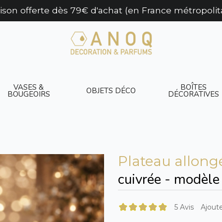
aison offerte dès 79€ d'achat (en France métropolit
VASES &
BOÎTES
OBJETS DÉCO
BOUGEOIRS
DÉCORATIVES
Plateau allong
cuivrée - modèl
5 Avis
Ajoute