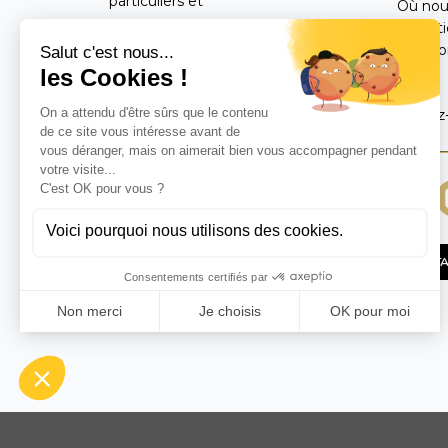
particuliers et
Où nou
professionnels du monde
Condit
entier un catalogue
Mentio
FAQ
exclusif d’objets de
décoration d’intérieur,
Suivez
parfums et diffuseurs de
parfum réalisés de
manière artisanale avec
des matières naturelles.
CONTA