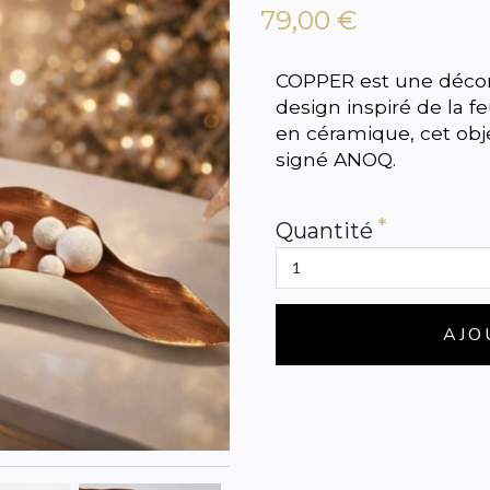
79,00 €
COPPER est une décora
design inspiré de la f
en céramique, cet ob
signé ANOQ.
Quantité
AJO