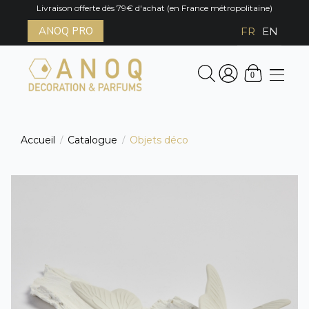
Livraison offerte dès 79€ d'achat (en France métropolitaine)
ANOQ PRO
FR
EN
0
Accueil
Catalogue
Objets déco
/
/