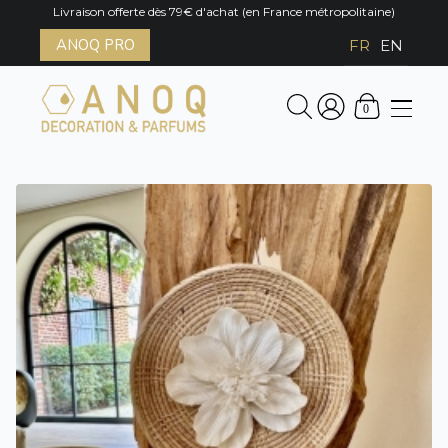
Livraison offerte dès 79€ d'achat (en France métropolitaine)
ANOQ PRO
FR
EN
0