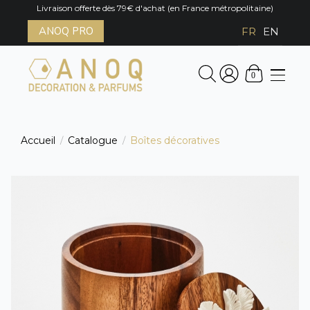
Livraison offerte dès 79€ d'achat (en France métropolitaine)
ANOQ PRO
FR
EN
0
Accueil
Catalogue
Boîtes décoratives
/
/