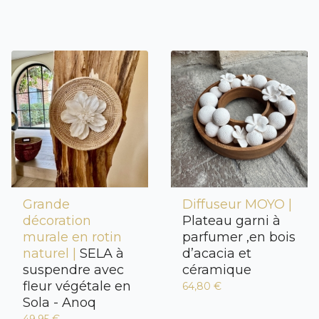
Grande
Diffuseur MOYO |
décoration
Plateau garni à
murale en rotin
parfumer ,en bois
naturel |
SELA à
d’acacia et
suspendre avec
céramique
fleur végétale en
64,80 €
Sola - Anoq