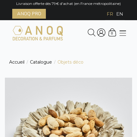
Livraison offerte dès 79€ d'achat (en France métropolitaine)
ANOQ PRO
FR
EN
0
Accueil
Catalogue
Objets déco
/
/