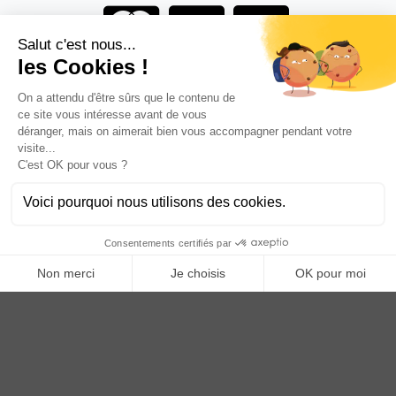
Vous êtes un professionnel ?
DEVENEZ DISTRIBUTEUR
Anoq bénéficie du soutien financier de la région Hauts de
France
Copyright © 2023
ANOQ.fr
. Tous Droits Réservés.
Création : bigbizyou | Creative Business Agency