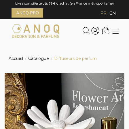
Livraison offerte dès 79€ d'achat (en France métropolitaine)
ANOQ PRO
FR
EN
0
Accueil
Catalogue
Diffuseurs de parfum
/
/