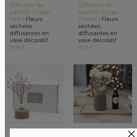
Diffuseur de
Diffuseur de
parfum Ginger
parfum Ginger
Vert |
Fleurs
Crème |
Fleurs
séchées
séchées
diffusantes en
diffusantes en
vase décoratif
vase décoratif
59,95 €
59,95 €
Diffuseur de
DIFFUSEUR A