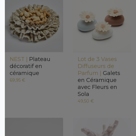
NEST |
Plateau
Lot de 3 Vases
décoratif en
Diffuseurs de
céramique
Parfum |
Galets
en Céramique
69,95 €
avec Fleurs en
Sola
49,50 €