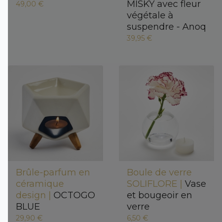
MISKY avec fleur
49,00 €
végétale à
suspendre - Anoq
39,95 €
Brûle-parfum en
Boule de verre
céramique
SOLIFLORE |
Vase
design |
OCTOGO
et bougeoir en
BLUE
verre
29,90 €
6,50 €