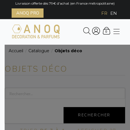
Livraison offerte dès 79€ d'achat (en France métropolitaine)
ANOQ PRO
FR
EN
0
Accueil
Catalogue
Objets déco
/
/
OBJETS DÉCO
RECHERCHER