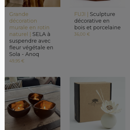
Grande
FUJI |
Sculpture
décoration
décorative en
murale en rotin
bois et porcelaine
naturel |
SELA à
36,00 €
suspendre avec
fleur végétale en
Sola - Anoq
49,95 €