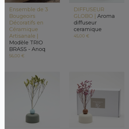
Ensemble de 3
DIFFUSEUR
Bougeoirs
GLOBO |
Aroma
Décoratifs en
diffuseur
Céramique
ceramique
Artisanale |
45,00 €
Modèle TRIO
BRASS - Anoq
56,00 €