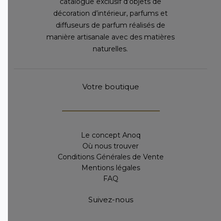
catalogue exclusif d’objets de
décoration d’intérieur, parfums et
diffuseurs de parfum réalisés de
manière artisanale avec des matières
naturelles.
Votre boutique
Le concept Anoq
Où nous trouver
Conditions Générales de Vente
Mentions légales
FAQ
Suivez-nous