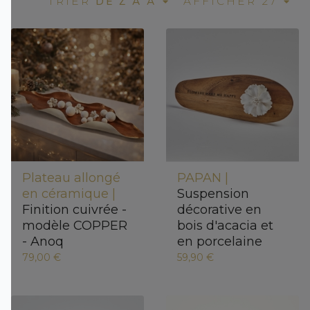
DE Z À A
TRIER
AFFICHER 27
Plateau allongé
PAPAN |
en céramique |
Suspension
Finition cuivrée -
décorative en
modèle COPPER
bois d'acacia et
- Anoq
en porcelaine
79,00 €
59,90 €