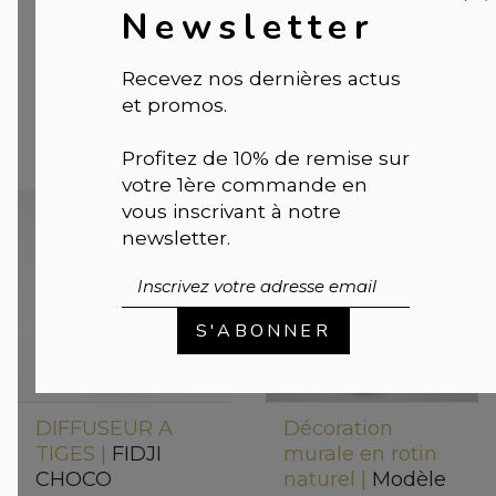
parfum Ginger
TIGES |
FIDJI
Newsletter
Chocolat |
Fleurs
Gris/vert
séchées
49,00 €
diffusantes en
Recevez nos dernières actus
vase décoratif
et promos.
59,95 €
Profitez de 10% de remise sur
votre 1ère commande en
vous inscrivant à notre
newsletter.
S'ABONNER
DIFFUSEUR A
Décoration
TIGES |
FIDJI
murale en rotin
CHOCO
naturel |
Modèle