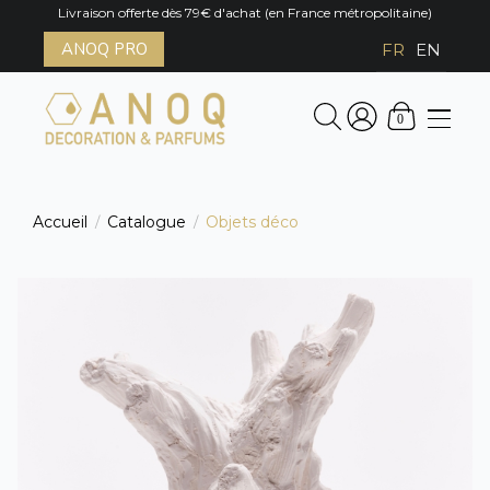
Livraison offerte dès 79€ d'achat (en France métropolitaine)
ANOQ PRO
FR
EN
0
Accueil
Catalogue
Objets déco
/
/