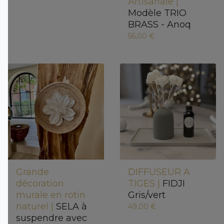
Artisanale |
Modèle TRIO
BRASS - Anoq
56,00 €
Grande
DIFFUSEUR A
décoration
TIGES |
FIDJI
murale en rotin
Gris/vert
naturel |
SELA à
49,00 €
suspendre avec