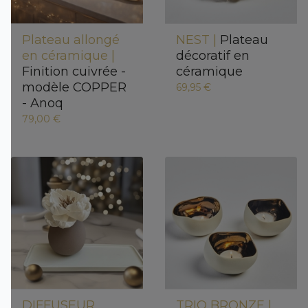
Plateau allongé
NEST |
Plateau
en céramique |
décoratif en
Finition cuivrée -
céramique
modèle COPPER
69,95 €
- Anoq
79,00 €
DIFFUSEUR
TRIO BRONZE |