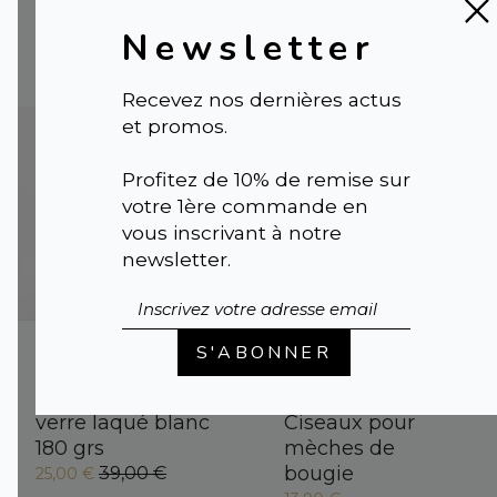
DOUCEUR
Newsletter
39,00 €
Recevez nos dernières actus
et promos.
Profitez de 10% de remise sur
votre 1ère commande en
vous inscrivant à notre
newsletter.
Bougie parfumée
COUPE-MÈCHE
S'ABONNER
artisanale
OR ROSE
MYSTÈRE BOISÉ |
INOXYDABLE |
verre laqué blanc
Ciseaux pour
180 grs
mèches de
bougie
39,00 €
25,00 €