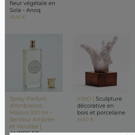
fleur végétale en
Sola - Anoq
49,95 €
Spray Parfum
KINO |
Sculpture
d'Ambiance
décorative en
Maison 100 ml -
bois et porcelaine
Senteur Ambrée
36,00 €
et Vanillée |
AMBRE ET