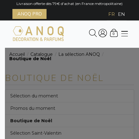
Livraison offerte dès 79€ d'achat (en France métropolitaine)
ANOQ PRO
FR
EN
0
Accueil
Catalogue
La sélection ANOQ
/
/
/
Boutique de Noël
BOUTIQUE DE NOËL
Sélection du moment
Promos du moment
Boutique de Noël
Sélection Saint-Valentin