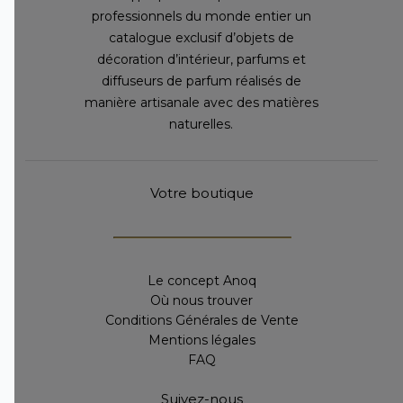
professionnels du monde entier un
catalogue exclusif d’objets de
décoration d’intérieur, parfums et
diffuseurs de parfum réalisés de
manière artisanale avec des matières
naturelles.
Votre boutique
Le concept Anoq
Où nous trouver
Conditions Générales de Vente
Mentions légales
FAQ
Suivez-nous