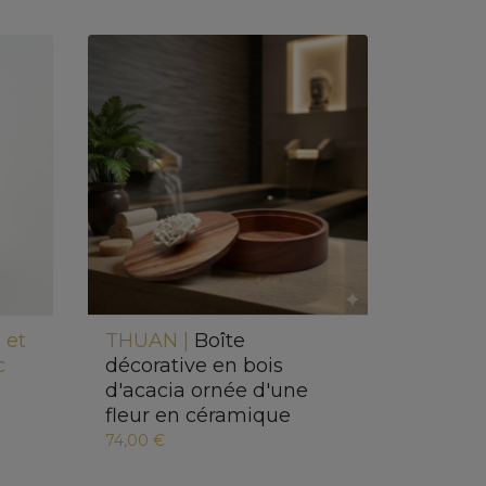
 et
THUAN |
Boîte
c
décorative en bois
d'acacia ornée d'une
fleur en céramique
74,00 €