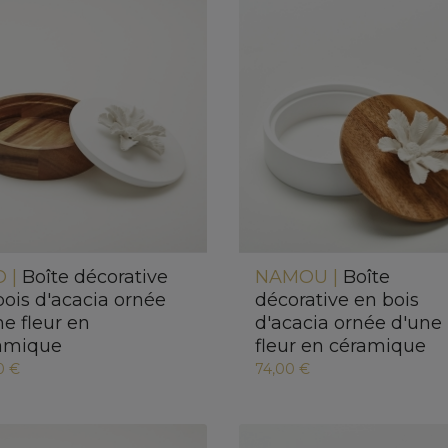
 |
Boîte décorative
NAMOU |
Boîte
bois d'acacia ornée
décorative en bois
ne fleur en
d'acacia ornée d'une
amique
fleur en céramique
0 €
74,00 €