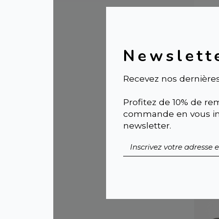
Newslett
Recevez nos dernières
Profitez de 10% de rem
commande en vous ins
LA
newsletter.
AJU
oxy
inc
75,0