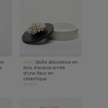
ve
IWA |
Boîte décorative en
e
bois d'acacia ornée
d'une fleur en
céramique
74,00 €