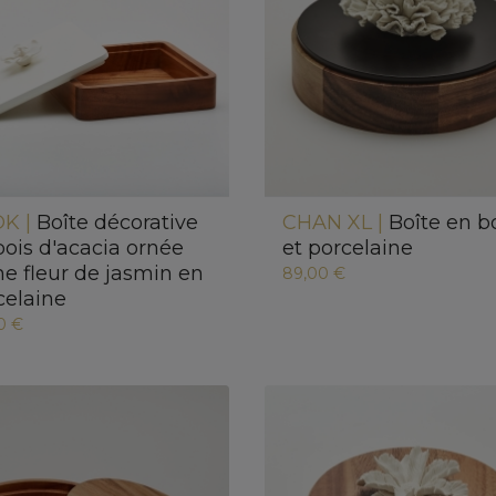
K |
Boîte décorative
CHAN XL |
Boîte en b
bois d'acacia ornée
et porcelaine
ne fleur de jasmin en
89,00 €
celaine
0 €