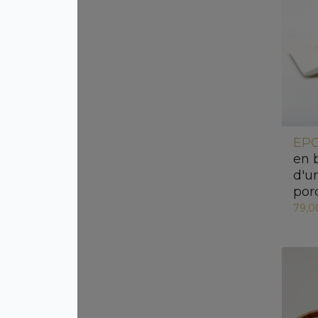
EPO
en 
d'u
por
79,0