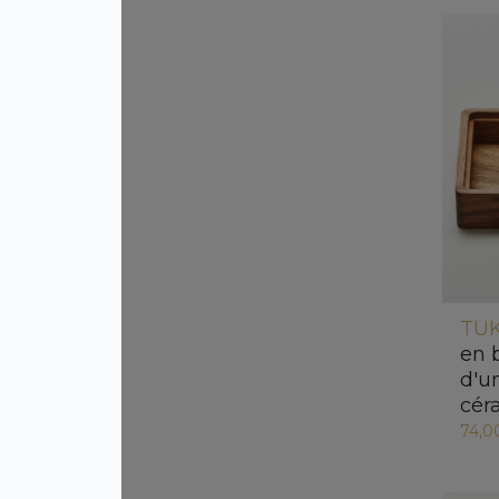
TUK
en 
d'u
cér
74,0