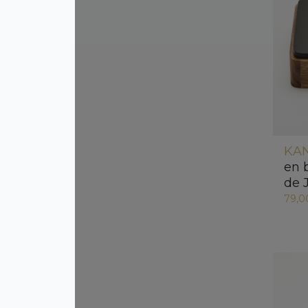
KAN
en 
de 
79,0