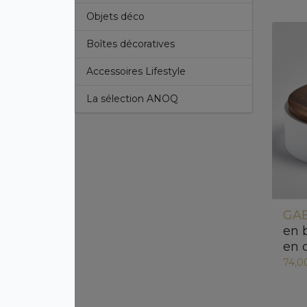
Objets déco
Boîtes décoratives
Accessoires Lifestyle
La sélection ANOQ
GAB
en 
en 
74,0