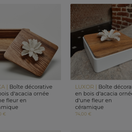
A |
Boîte décorative
LUXOR |
Boîte décora
bois d'acacia ornée
en bois d'acacia orné
ne fleur en
d'une fleur en
amique
céramique
0 €
74,00 €