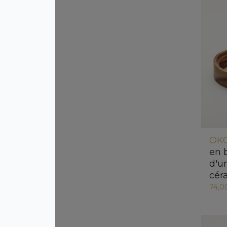
OKO
en 
d'u
cér
74,0