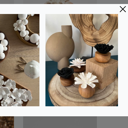
 et
Boîte Ronde en Bois
c
d'Acacia avec Fleur
Palmier en Porcelaine |
TIBU L
77,00 €