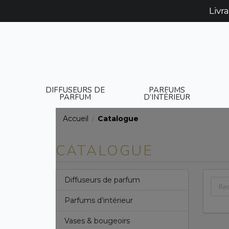
Livr
DIFFUSEURS DE
PARFUMS
PARFUM
D’INTÉRIEUR
Accueil
Catalogue
/
CATALOGUE
Diffuseurs de parfum
Parfums d’intérieur
Vases & bougeoirs