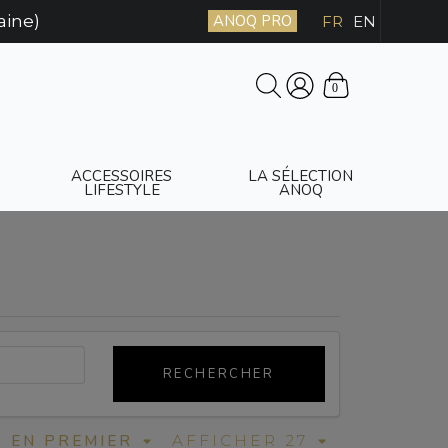
aine)
ANOQ PRO
FR
EN
0
ACCESSOIRES
LA SÉLECTION
LIFESTYLE
ANOQ
RECHERCHER
R EN PREMIER
AFFICHER 27