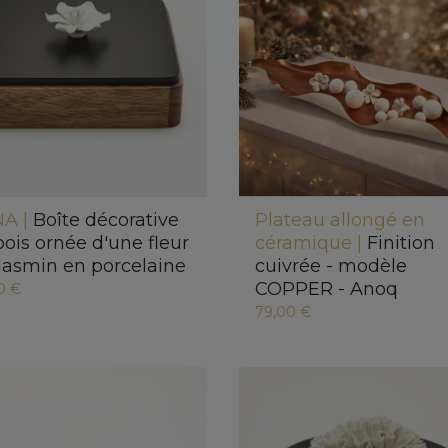
A |
Boîte décorative
Plateau allongé en
bois ornée d'une fleur
céramique |
Finition
Jasmin en porcelaine
cuivrée - modèle
COPPER - Anoq
0 €
79,00 €