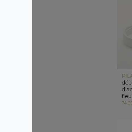
PIL
déc
d'a
fle
74,0