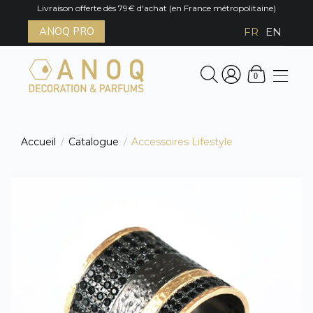
Livraison offerte dès 79€ d'achat (en France métropolitaine)
ANOQ PRO
FR
EN
0
Accueil
Catalogue
Accessoires Lifestyle
/
/