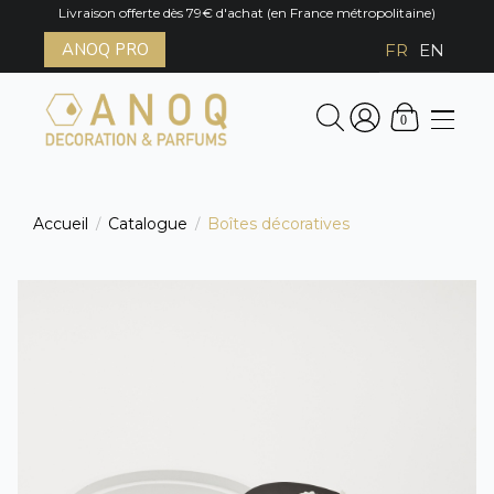
Livraison offerte dès 79€ d'achat (en France métropolitaine)
ANOQ PRO
FR
EN
0
Accueil
Catalogue
Boîtes décoratives
/
/