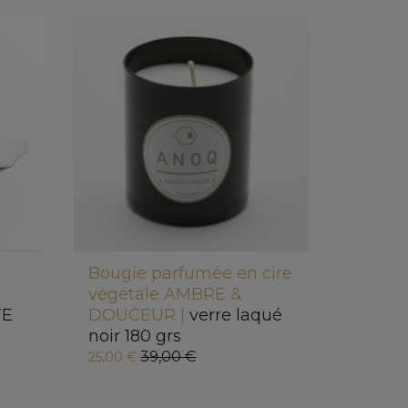
Bougie parfumée en cire
végétale AMBRE &
TE
DOUCEUR |
verre laqué
noir 180 grs
39,00 €
25,00 €