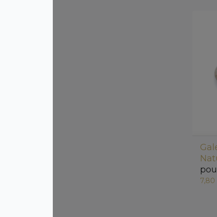
Gal
Nat
pou
7,80