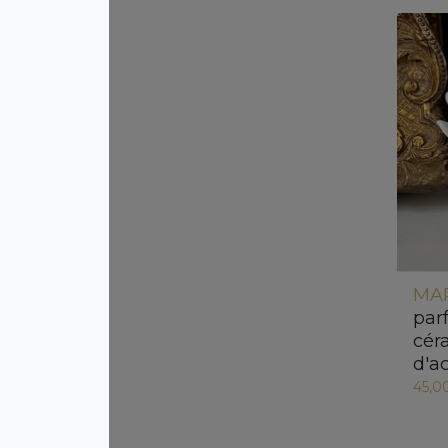
MA
par
cér
d'a
45,0