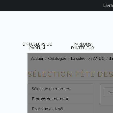
Livr
DIFFUSEURS DE
PARFUMS
PARFUM
D’INTÉRIEUR
Accueil
Catalogue
La sélection ANOQ
S
/
/
/
SÉLECTION FÊTE DE
Sélection du moment
Promos du moment
Boutique de Noël