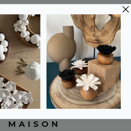
écoration raffinée
TE POUR LA
n délicate et élégante. Si vous
ropose une collection d’
objets
tre et de douceur.
t a été pensé pour apporter une
ou un objet décoratif parfumé est une
 pourra apprécier au quotidien.
E MAISON