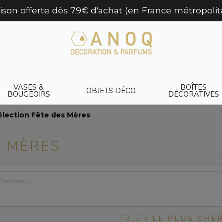
aison offerte dès 79€ d'achat (en France métropolit
VASES &
BOÎTES
OBJETS DÉCO
BOUGEOIRS
DÉCORATIVES
élection Fête des Mères
S MÈRES
LE PLUS CHE
TRIER