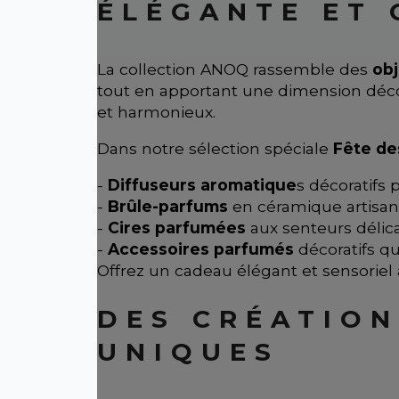
ÉLÉGANTE ET
La collection ANOQ rassemble des
obj
tout en apportant une dimension décor
et harmonieux.
Dans notre sélection spéciale
Fête de
-
Diffuseurs aromatique
s décoratifs
-
Brûle-parfums
en céramique artisan
-
Cires parfumées
aux senteurs délic
-
Accessoires parfumés
décoratifs qu
Offrez un cadeau élégant et sensoriel
DES CRÉATION
UNIQUES