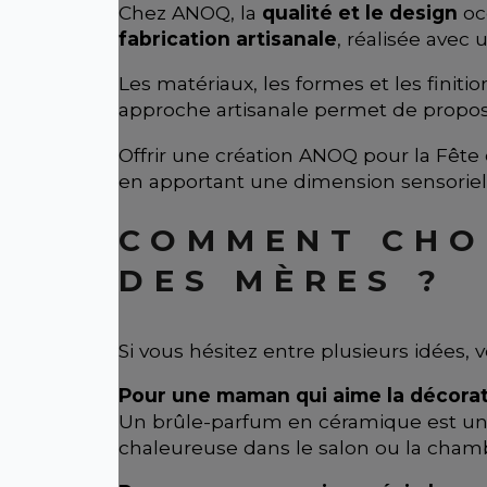
Chez ANOQ, la
qualité et le design
occ
fabrication artisanale
, réalisée avec 
Les matériaux, les formes et les finiti
approche artisanale permet de propo
Offrir une création ANOQ pour la Fête 
en apportant une dimension sensoriel
COMMENT CHOI
DES MÈRES ?
Si vous hésitez entre plusieurs idées,
Pour une maman qui aime la décorat
Un brûle-parfum en céramique est un ex
chaleureuse dans le salon ou la cham