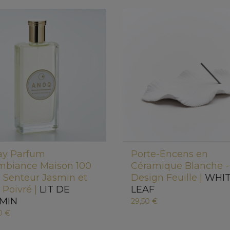
ay Parfum
Porte-Encens en
mbiance Maison 100
Céramique Blanche -
- Senteur Jasmin et
Design Feuille |
WHI
 Poivré |
LIT DE
LEAF
MIN
29,50 €
0 €