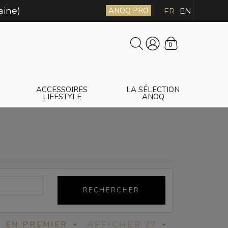
aine)
ANOQ PRO
FR
EN
0
ACCESSOIRES
LA SÉLECTION
LIFESTYLE
ANOQ
RECHERCHER
R EN PREMIER
AFFICHER 27