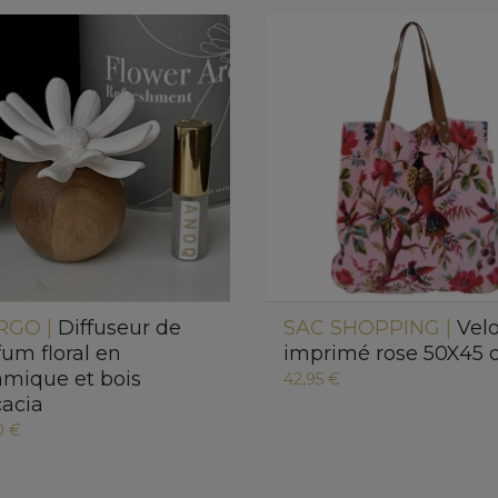
RGO |
Diffuseur de
SAC SHOPPING |
Vel
fum floral en
imprimé rose 50X45
amique et bois
42,95 €
cacia
0 €