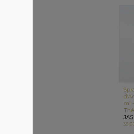
Spr
d'A
ml 
Thé
JAS
39,0