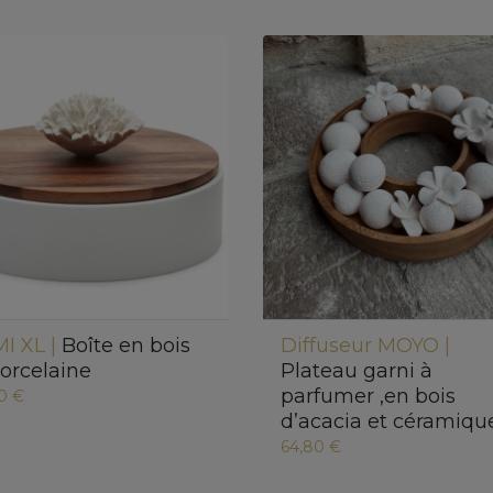
I XL |
Boîte en bois
Diffuseur MOYO |
porcelaine
Plateau garni à
parfumer ,en bois
0 €
d’acacia et céramiqu
64,80 €