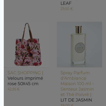
LEAF
29,50 €
SAC SHOPPING |
Spray Parfum
Velours imprimé
d'Ambiance
rose 50X45 cm
Maison 100 ml -
Senteur Jasmin
42,95 €
et Thé Poivré |
LIT DE JASMIN
39,00 €