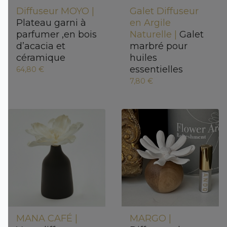
Diffuseur MOYO |
Galet Diffuseur
Plateau garni à
en Argile
parfumer ,en bois
Naturelle |
Galet
d’acacia et
marbré pour
céramique
huiles
essentielles
64,80 €
7,80 €
MANA CAFÉ |
MARGO |