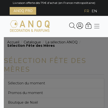
Livraison offerte dès 79€ d'achat (en France métropolitaine)
ANOQ PRO
FR
EN
0
Accueil
Catalogue
La sélection ANOQ
/
/
/
Sélection Fête des Mères
SÉLECTION FÊTE DES
MÈRES
Sélection du moment
Promos du moment
Boutique de Noël