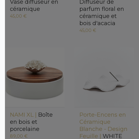
Vase diffuseur en
Diffuseur de
céramique
parfum floral en
céramique et
45,00 €
bois d'acacia
45,00 €
NAMI XL |
Boîte
Porte-Encens en
en bois et
Céramique
porcelaine
Blanche - Design
Feuille |
WHITE
89,00 €