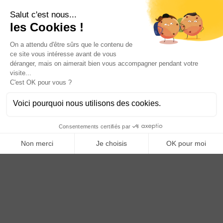
Vous êtes un professionnel ?
DEVENEZ DISTRIBUTEUR
Anoq bénéficie du soutien financier de la région Hauts de
France
Copyright © 2023
ANOQ.fr
. Tous Droits Réservés.
Création : bigbizyou | Creative Business Agency