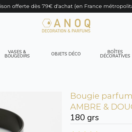
aison offerte dès 79€ d'achat (en France métropolit
VASES &
BOÎTES
OBJETS DÉCO
BOUGEOIRS
DÉCORATIVES
Bougie parfumé
AMBRE & DOU
180 grs