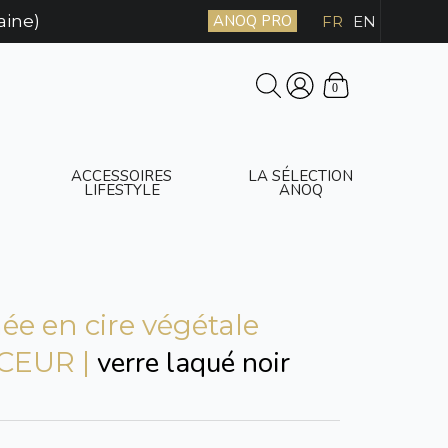
aine)
ANOQ PRO
FR
EN
0
ACCESSOIRES
LA SÉLECTION
LIFESTYLE
ANOQ
e en cire végétale
verre laqué noir
CEUR |