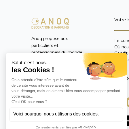
Votre 
Anoq propose aux
Le con
particuliers et
Où nou
professionnels du monde
Condit
entier un catalogue
Mentio
FAQ
exclusif d’objets de
décoration d’intérieur,
Suivez
parfums et diffuseurs de
parfum réalisés de
manière artisanale avec
des matières naturelles.
CONTA