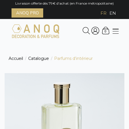
Livraison offerte dès 79€ d'achat (en France métropolitaine)
ANOQ PRO
FR
EN
0
Accueil
Catalogue
Parfums d’intérieur
/
/