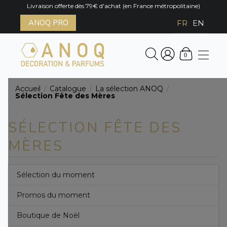
Livraison offerte dès 79€ d'achat (en France métropolitaine)
ANOQ PRO
FR
EN
0
Accueil
Catalogue
La sélection ANOQ
/
/
/
Sélection Fête des Mères
SÉLECTION FÊTE DES
MÈRES
Sélection du moment
Promos du moment
Boutique de Noël