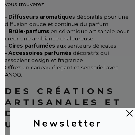
vous trouverez :
-
Diffuseurs aromatique
s décoratifs pour une
diffusion douce et continue du parfum
-
Brûle-parfums
en céramique artisanale pour
créer une ambiance chaleureuse
-
Cires parfumées
aux senteurs délicates
-
Accessoires parfumés
décoratifs qui
associent design et fragrance
Offrez un cadeau élégant et sensoriel avec
ANOQ.
DES CRÉATIONS
ARTISANALES ET
DES OBJETS
Newsletter
UNIQUES