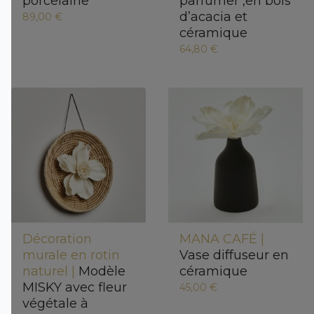
porcelaine
parfumer ,en bois
d’acacia et
89,00 €
céramique
64,80 €
Décoration
MANA CAFÉ |
murale en rotin
Vase diffuseur en
naturel |
Modèle
céramique
MISKY avec fleur
45,00 €
végétale à