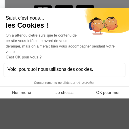
Vous êtes un professionnel ?
DEVENEZ DISTRIBUTEUR
Anoq bénéficie du soutien financier de la région Hauts de
France
Copyright © 2023
ANOQ.fr
. Tous Droits Réservés.
Création : bigbizyou | Creative Business Agency