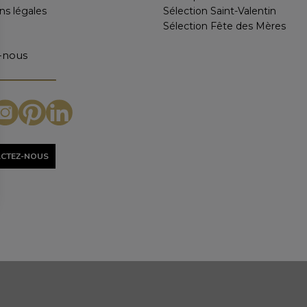
ns légales
Sélection Saint-Valentin
Sélection Fête des Mères
-nous
CTEZ-NOUS
icie du soutien financier de la région Hauts de France