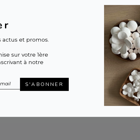
er
 actus et promos.
ise sur votre 1ère
crivant à notre
UPE-MÈCHE OR
SAC SHOPPER |
Velo
S'ABONNER
E INOXYDABLE |
imprimé Terra 50X45
eaux pour mèches de
42,95 €
gie
0 €