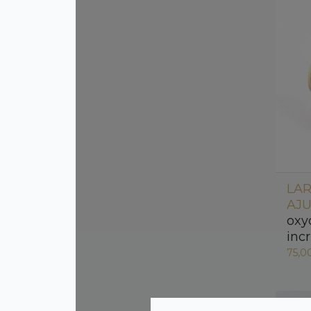
LA
AJU
oxy
inc
75,0