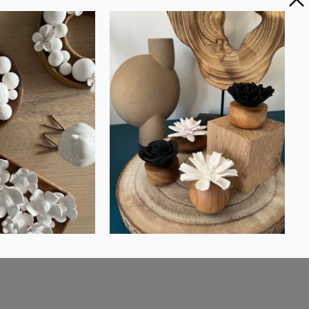
urs
POCHETTE VELOURS |
 cm
Fleur du paradis
18,95 €