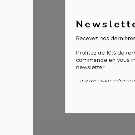
Newslett
Recevez nos dernières
Profitez de 10% de rem
commande en vous ins
newsletter.
CO
ROS
Cis
bou
13,9