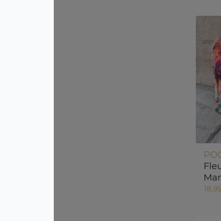
POC
Fle
Man
18,9