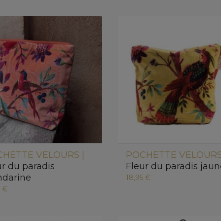
HETTE VELOURS |
POCHETTE VELOURS
ur du paradis
Fleur du paradis jau
darine
18,95 €
5 €