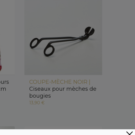
ours
COUPE-MÈCHE NOIR |
 cm
Ciseaux pour mèches de
bougies
13,90 €