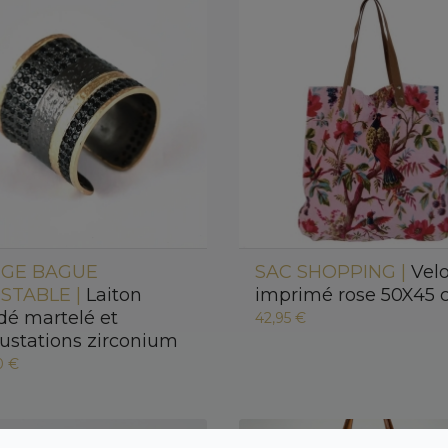
RGE BAGUE
SAC SHOPPING |
Vel
STABLE |
Laiton
imprimé rose 50X45
dé martelé et
42,95 €
rustations zirconium
0 €