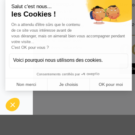
entier un catalogue
Mentio
FAQ
exclusif d’objets de
décoration d’intérieur,
Suivez
parfums et diffuseurs de
parfum réalisés de
manière artisanale avec
des matières naturelles.
CONTA
Anoq bénéf