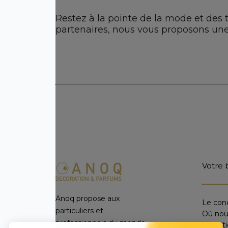
Restez à la pointe de la mode et des t
partenaires, nous vous proposons une
Votre 
Anoq propose aux
Le con
particuliers et
Où nou
professionnels du monde
Condit