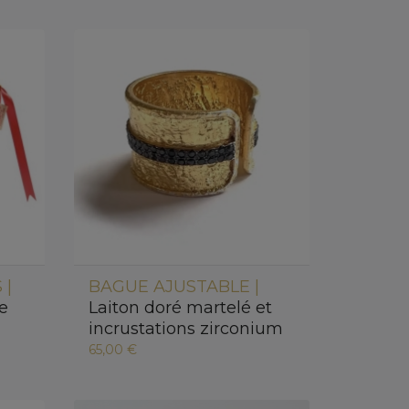
 |
BAGUE AJUSTABLE |
ne
Laiton doré martelé et
incrustations zirconium
65,00 €