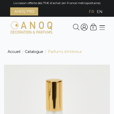
Livraison offerte dès 79€ d'achat (en France métropolitaine)
ANOQ PRO
FR
EN
0
Accueil
Catalogue
Parfums d’intérieur
/
/