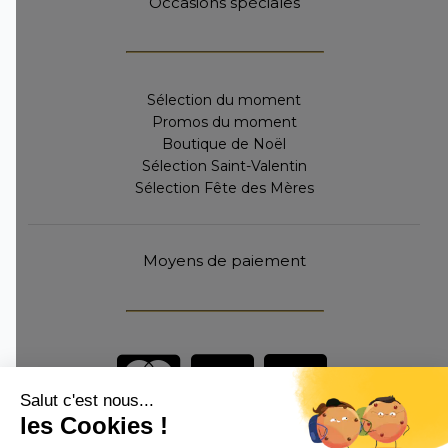
Occasions spéciales
Sélection du moment
Promos du moment
Boutique de Noël
Sélection Saint-Valentin
Sélection Fête des Mères
Moyens de paiement