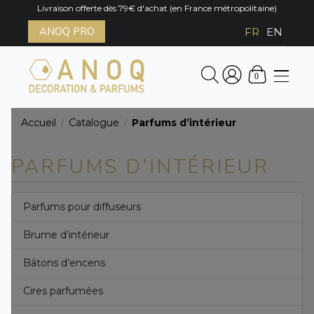
Livraison offerte dès 79€ d'achat (en France métropolitaine)
ANOQ PRO
FR
EN
0
Accueil
Catalogue
Parfums d’intérieur
/
/
PARFUMS D’INTÉRIEUR
Parfums pour diffuseurs
Brume d’intérieur
Bâtons d’encens
Cires parfumées