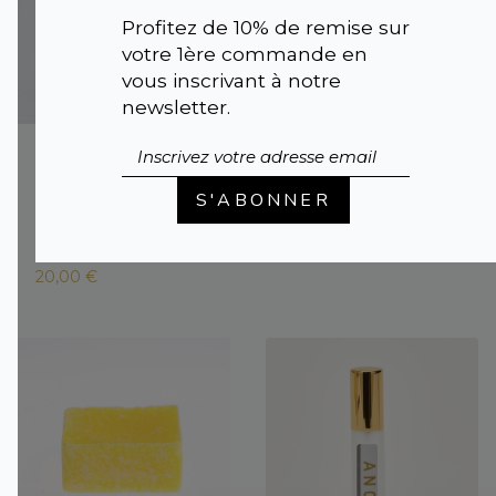
Profitez de 10% de remise sur
votre 1ère commande en
vous inscrivant à notre
newsletter.
AMBRE NOIR 100
CUBE DE
ml |
Recharge de
PARFUM ROSE |
S'ABONNER
parfum
cube senteur
d'ambiance pour
pour brûleur
diffuseur
3,50 €
20,00 €