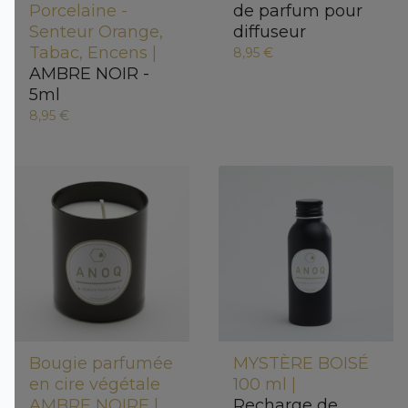
Porcelaine -
de parfum pour
Senteur Orange,
diffuseur
Tabac, Encens |
8,95 €
AMBRE NOIR -
5ml
8,95 €
Bougie parfumée
MYSTÈRE BOISÉ
en cire végétale
100 ml |
AMBRE NOIRE |
Recharge de