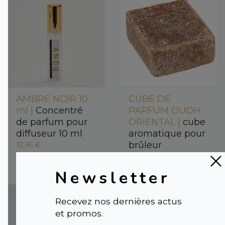
AMBRE NOIR 10
CUBE DE
ml |
Concentré
PARFUM OUDH
de parfum pour
ORIENTAL |
cube
diffuseur 10 ml
aromatique pour
brûleur
12,95 €
3,50 €
Newsletter
Recevez nos dernières actus
et promos.