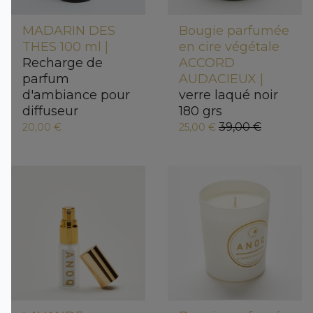
MADARIN DES
Bougie parfumée
THES 100 ml |
en cire végétale
Recharge de
ACCORD
parfum
AUDACIEUX |
d'ambiance pour
verre laqué noir
diffuseur
180 grs
39,00 €
20,00 €
25,00 €