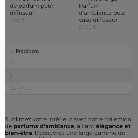
de parfum pour
Parfum
diffuseur
d'ambiance pour
vase diffuseur
12,95 €
20,00 €
← Précédent
1
2
Suivant →
Sublimez votre intérieur avec notre collection
de
parfums d’ambiance
, alliant
élégance et
bien-être
. Découvrez une large gamme de