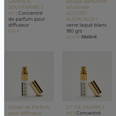
LAVANDE
Bougie parfumée
SOUVERAINE 5
artisanale
ml |
Concentré
ACCORD
de parfum pour
AUDACIEUX |
diffuseur
verre laqué blanc
180 grs
8,95 €
39,00 €
25,00 €
Extrait de Parfum
LIT DE JASMIN 5
pour diffuseur
ml |
Concentré