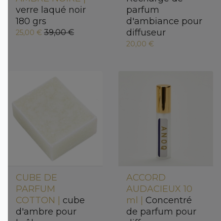
verre laqué noir
parfum
180 grs
d'ambiance pour
diffuseur
39,00 €
25,00 €
20,00 €
CUBE DE
ACCORD
PARFUM
AUDACIEUX 10
COTTON |
cube
ml |
Concentré
d'ambre pour
de parfum pour