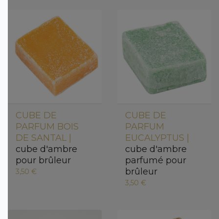
CUBE DE
CUBE DE
PARFUM BOIS
PARFUM
DE SANTAL |
EUCALYPTUS |
cube d'ambre
cube d'ambre
pour brûleur
parfumé pour
brûleur
3,50 €
3,50 €