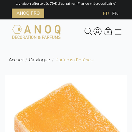
Livraison offerte dès 79€ d'achat (en France métropolitaine)
ANOQ PRO
FR
EN
0
Accueil
Catalogue
Parfums d’intérieur
/
/