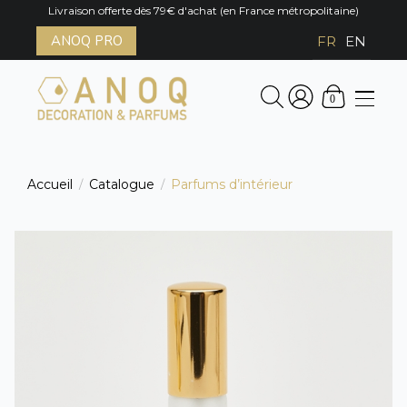
Livraison offerte dès 79€ d'achat (en France métropolitaine)
ANOQ PRO
FR
EN
0
Accueil
Catalogue
Parfums d’intérieur
/
/