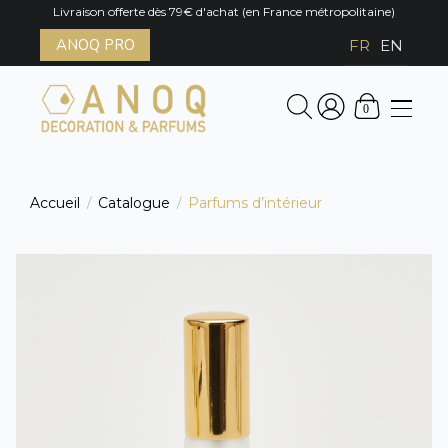
Livraison offerte dès 79€ d'achat (en France métropolitaine)
ANOQ PRO
FR
EN
0
Accueil
Catalogue
Parfums d’intérieur
/
/