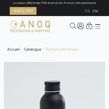
Livraison offerte dès 79€ d'achat (en France métropolitaine)
ANOQ PRO
FR
EN
0
Accueil
Catalogue
Parfums d’intérieur
/
/