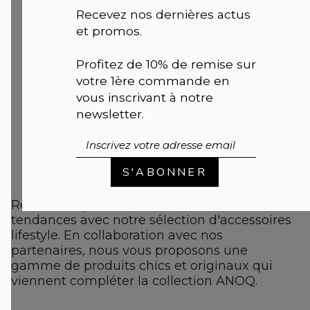
LARGE BAGUE
Recevez nos dernières actus
AJUSTABLE |
et promos.
Laiton oxydé
martelé et
Profitez de 10% de remise sur
incrustations
votre 1ère commande en
zirconium
vous inscrivant à notre
75,00 €
newsletter.
S'ABONNER
Restez à la pointe de la mode et des
tendances avec notre sélection d'accessoires
lifestyle. En collaboration avec nos
partenaires, nous vous proposons une
gamme de produits chics et originaux qui
viennent compléter la collection ANOQ.