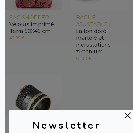
SAC SHOPPER |
BAGUE
Velours imprimé
AJUSTABLE |
Terra 50X45 cm
Laiton doré
martelé et
42,95 €
incrustations
zirconium
65,00 €
Newsletter