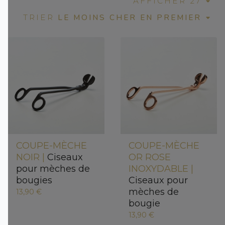
AFFICHER 27
LE MOINS CHER EN PREMIER
TRIER
COUPE-MÈCHE
COUPE-MÈCHE
NOIR |
Ciseaux
OR ROSE
pour mèches de
INOXYDABLE |
bougies
Ciseaux pour
mèches de
13,90 €
bougie
13,90 €