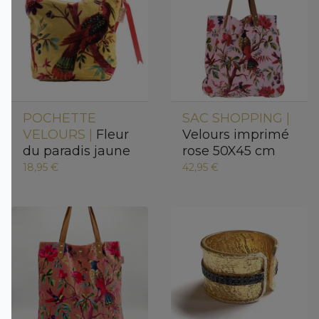
POCHETTE
SAC SHOPPING |
VELOURS |
Fleur
Velours imprimé
du paradis jaune
rose 50X45 cm
18,95 €
42,95 €