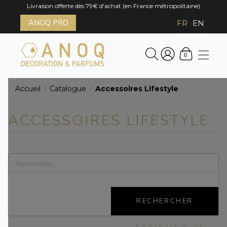
Livraison offerte dès 79€ d'achat (en France métropolitaine)
ANOQ PRO
FR
EN
0
Accueil
Catalogue
Accessoires Lifestyle
/
/
ACCESSOIRES LIFESTYLE
RECHERCHER