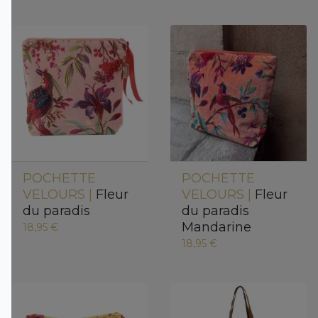
POCHETTE
POCHETTE
VELOURS |
Fleur
VELOURS |
Fleur
du paradis
du paradis
Mandarine
18,95 €
18,95 €