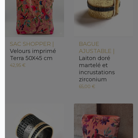
SAC SHOPPER |
BAGUE
Velours imprimé
AJUSTABLE |
Terra 50X45 cm
Laiton doré
martelé et
42,95 €
incrustations
zirconium
65,00 €