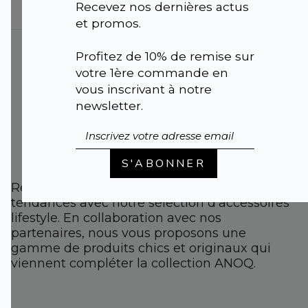
Recevez nos dernières actus
et promos.
POCHETTE
Profitez de 10% de remise sur
VELOURS |
Fleur
votre 1ère commande en
du paradis jaune
vous inscrivant à notre
18,95 €
newsletter.
S'ABONNER
Restez à la pointe de la mode et des
tendances avec notre sélection d'accessoires
lifestyle. En collaboration avec nos
partenaires, nous vous proposons une
gamme de produits chics et originaux qui
viennent compléter la collection ANOQ.