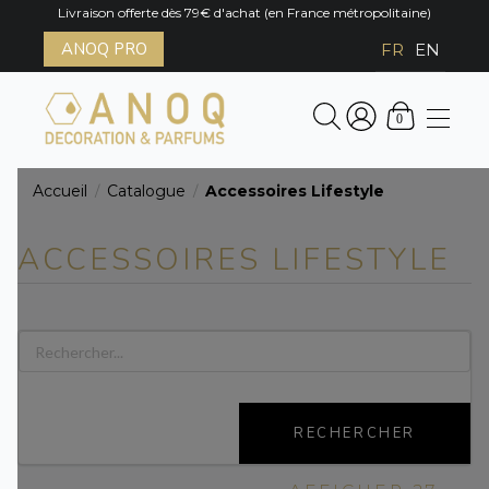
Livraison offerte dès 79€ d'achat (en France métropolitaine)
ANOQ PRO
FR
EN
0
Accueil
Catalogue
Accessoires Lifestyle
/
/
ACCESSOIRES LIFESTYLE
RECHERCHER