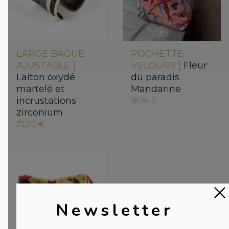
LARGE BAGUE
POCHETTE
AJUSTABLE |
VELOURS |
Fleur
Laiton oxydé
du paradis
martelé et
Mandarine
incrustations
18,95 €
zirconium
75,00 €
Newsletter