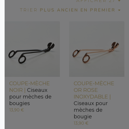
AFFICHER 27
PLUS ANCIEN EN PREMIER
TRIER
COUPE-MÈCHE
COUPE-MÈCHE
NOIR |
Ciseaux
OR ROSE
pour mèches de
INOXYDABLE |
bougies
Ciseaux pour
mèches de
13,90 €
bougie
13,90 €