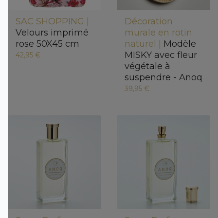
SAC SHOPPING |
Décoration
Velours imprimé
murale en rotin
rose 50X45 cm
naturel |
Modèle
MISKY avec fleur
42,95 €
végétale à
suspendre - Anoq
39,95 €