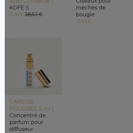
avec Couvercle |
Ciseaux pour
KOFE S
mèches de
bougie
38,50 €
15,95 €
13,90 €
CARESSE
POUDRÉE 5 ml |
Concentré de
parfum pour
diffuseur