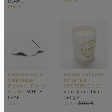
BLANC
29,90 €
29,90 €
Porte-Encens en
Bougie parfumée
Céramique
artisanale
Blanche - Design
MYSTÈRE BOISÉ |
Feuille |
WHITE
verre laqué blanc
LEAF
180 grs
39,00 €
29,50 €
25,00 €