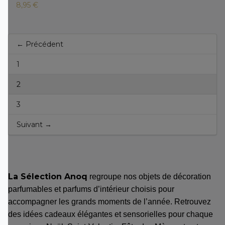
8,95 €
← Précédent
1
2
3
Suivant →
La Sélection Anoq
regroupe nos objets de décoration
parfumables et parfums d’intérieur choisis pour
accompagner les grands moments de l’année. Retrouvez
des idées cadeaux élégantes et sensorielles pour chaque