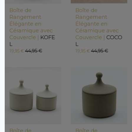
Boîte de
Boîte de
Rangement
Rangement
Élégante en
Élégante en
Céramique avec
Céramique avec
Couvercle |
KOFE
Couvercle |
COCO
L
L
44,95 €
44,95 €
19,95 €
19,95 €
Boîte de
Boîte de