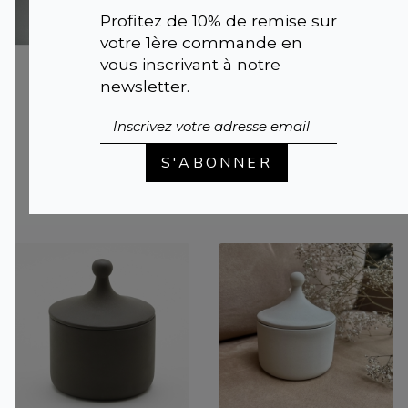
Profitez de 10% de remise sur
votre 1ère commande en
vous inscrivant à notre
IMPERFECTION
Boîte de
newsletter.
MISKY |
Rangement
Décoration
Élégante en
murale en rotin
Céramique avec
naturel
Couvercle |
LIMA
S'ABONNER
L
39,95 €
23,95 €
44,95 €
19,95 €