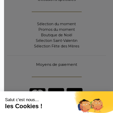
Sélection du moment
Promos du moment
Boutique de Noël
Sélection Saint-Valentin
Sélection Fête des Mères
Moyens de paiement