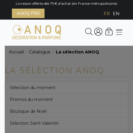
Livraison offerte dès 79€ d'achat (en France métropolitaine)
ANOQ PRO
FR
EN
0
Accueil
Catalogue
La sélection ANOQ
/
/
LA SÉLECTION ANOQ
Sélection du moment
Promos du moment
Boutique de Noël
Sélection Saint-Valentin