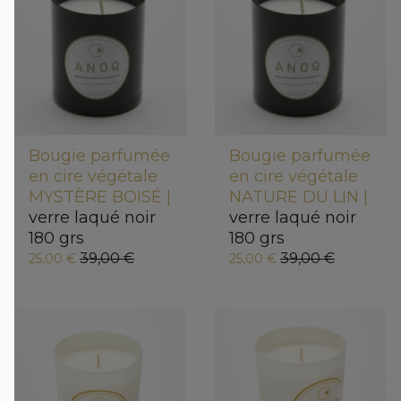
Bougie parfumée
Bougie parfumée
en cire végétale
en cire végétale
MYSTÈRE BOISÉ |
NATURE DU LIN |
verre laqué noir
verre laqué noir
180 grs
180 grs
39,00 €
39,00 €
25,00 €
25,00 €