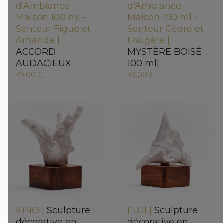
d'Ambiance
d'Ambiance
Maison 100 ml -
Maison 100 ml -
Senteur Figue et
Senteur Cèdre et
Amande |
Fougère |
ACCORD
MYSTÈRE BOISÉ
AUDACIEUX
100 ml|
39,00 €
39,00 €
KINO |
Sculpture
FUJI |
Sculpture
décorative en
décorative en