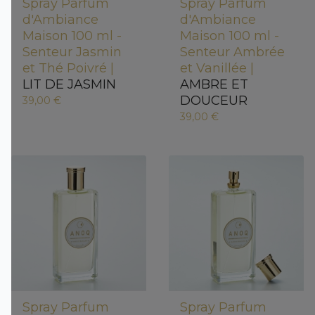
Spray Parfum
Spray Parfum
d'Ambiance
d'Ambiance
Maison 100 ml -
Maison 100 ml -
Senteur Jasmin
Senteur Ambrée
et Thé Poivré |
et Vanillée |
LIT DE JASMIN
AMBRE ET
DOUCEUR
39,00 €
39,00 €
Spray Parfum
Spray Parfum