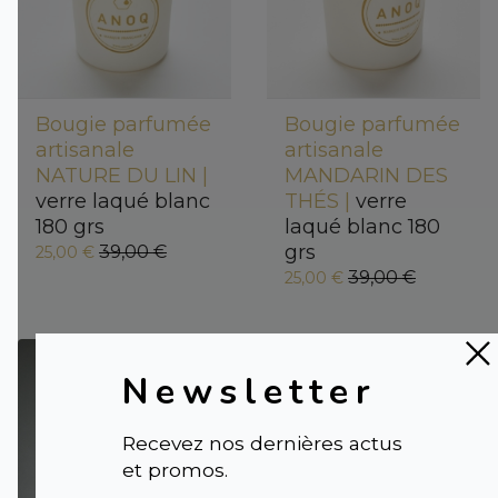
Bougie parfumée
Bougie parfumée
artisanale
artisanale
NATURE DU LIN |
MANDARIN DES
verre laqué blanc
THÉS |
verre
180 grs
laqué blanc 180
grs
39,00 €
25,00 €
39,00 €
25,00 €
Newsletter
Recevez nos dernières actus
et promos.