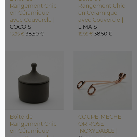
Rangement Chic
Rangement Chic
en Céramique
en Céramique
avec Couvercle |
avec Couvercle |
COCO S
LIMA S
38,50 €
38,50 €
15,95 €
15,95 €
Boîte de
COUPE-MÈCHE
Rangement Chic
OR ROSE
en Céramique
INOXYDABLE |