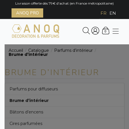
Livraison offerte dès 79€ d'achat (en France métropolitaine)
ANOQ PRO
FR
EN
0
Accueil
Catalogue
Parfums d’intérieur
/
/
/
Brume d’intérieur
BRUME D’INTÉRIEUR
Parfums pour diffuseurs
Brume d’intérieur
Bâtons d’encens
Cires parfumées