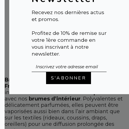
d'Ambiance
Maison 100 ml -
Recevez nos dernières actus
Senteur Thé Vert
et promos.
et Agrumes |
MANDARIN DES
Profitez de 10% de remise sur
THÉS
votre 1ère commande en
39,00 €
vous inscrivant à notre
newsletter.
S'ABONNER
Brumes d’Intérieur
– Une Explosion de
Fraîcheur
et de
Bien-être
. Offrez à votre
intérieur une touche de
fraîcheur parfumée
avec nos
brumes d’intérieur
. Polyvalentes et
délicatement parfumées, elles peuvent être
vaporisées aussi bien dans l’air ambiant que
sur les textiles (rideaux, coussins, draps,
oreillers) pour une diffusion prolongée des