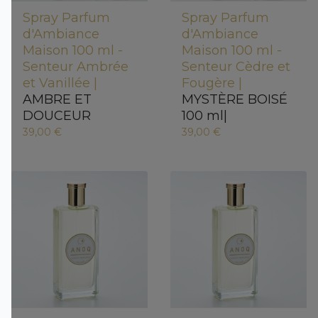
Spray Parfum
Spray Parfum
d'Ambiance
d'Ambiance
Maison 100 ml -
Maison 100 ml -
Senteur Ambrée
Senteur Cèdre et
et Vanillée |
Fougère |
AMBRE ET
MYSTÈRE BOISÉ
DOUCEUR
100 ml|
39,00 €
39,00 €