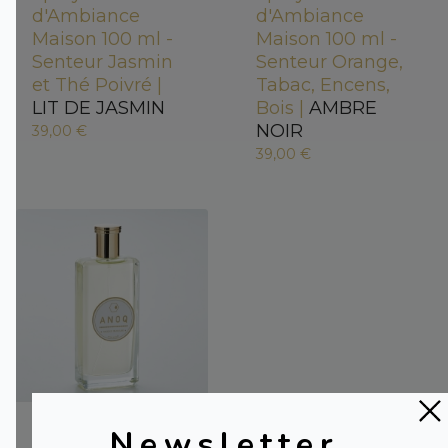
d'Ambiance
d'Ambiance
Maison 100 ml -
Maison 100 ml -
Senteur Jasmin
Senteur Orange,
et Thé Poivré |
Tabac, Encens,
LIT DE JASMIN
Bois |
AMBRE
NOIR
39,00 €
39,00 €
Spray Parfum
Newsletter