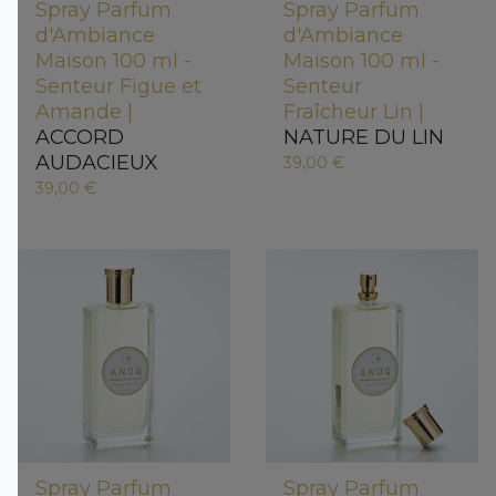
Spray Parfum
Spray Parfum
d'Ambiance
d'Ambiance
Maison 100 ml -
Maison 100 ml -
Senteur Figue et
Senteur
Amande |
Fraîcheur Lin |
ACCORD
NATURE DU LIN
AUDACIEUX
39,00 €
39,00 €
Spray Parfum
Spray Parfum