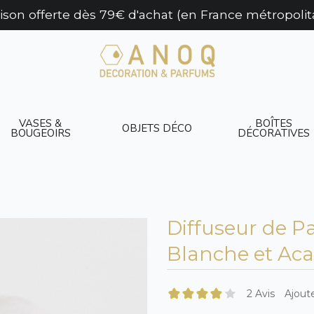
aison offerte dès 79€ d'achat (en France métropolit
VASES &
BOÎTES
OBJETS DÉCO
BOUGEOIRS
DÉCORATIVES
Diffuseur de P
Blanche et Aca
2 Avis
Ajoute