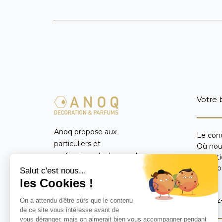
Votre 
Anoq propose aux
Le con
particuliers et
Où nou
professionnels du monde
Condit
entier un catalogue
Mentio
FAQ
exclusif d’objets de
décoration d’intérieur,
Suivez
parfums et diffuseurs de
parfum réalisés de