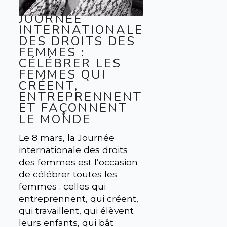
JOURNÉE
INTERNATIONALE
DES DROITS DES
FEMMES :
CÉLÉBRER LES
FEMMES QUI
CRÉENT,
ENTREPRENNENT
ET FAÇONNENT
LE MONDE
Le 8 mars, la Journée
internationale des droits
des femmes est l’occasion
de célébrer toutes les
femmes : celles qui
entreprennent, qui créent,
qui travaillent, qui élèvent
leurs enfants, qui bât