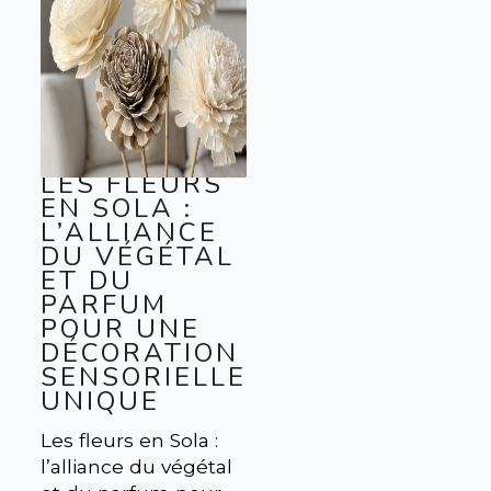
LES FLEURS
EN SOLA :
L’ALLIANCE
DU VÉGÉTAL
ET DU
PARFUM
POUR UNE
DÉCORATION
SENSORIELLE
UNIQUE
Les fleurs en Sola :
l’alliance du végétal