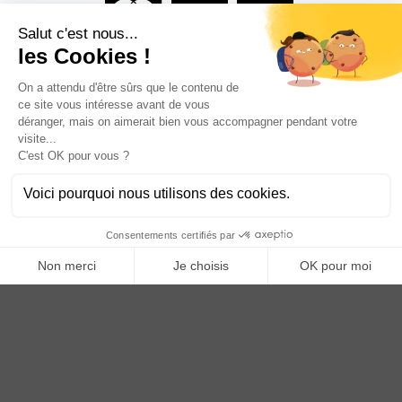
Vous êtes un professionnel ?
DEVENEZ DISTRIBUTEUR
Anoq bénéficie du soutien financier de la région Hauts de
France
Copyright © 2023
ANOQ.fr
. Tous Droits Réservés.
Création : bigbizyou | Creative Business Agency