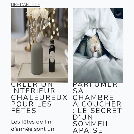
LIRE L'ARTICLE
CRÉER UN
PARFUMER
INTÉRIEUR
SA
CHALEUREUX
CHAMBRE
POUR LES
À COUCHER
FÊTES
: LE SECRET
D’UN
Les fêtes de fin
SOMMEIL
d’année sont un
APAISÉ