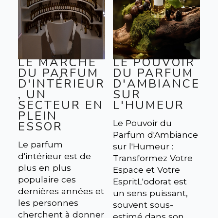
LE MARCHÉ
LE POUVOIR
DU PARFUM
DU PARFUM
D'INTÉRIEUR
D'AMBIANCE
, UN
SUR
SECTEUR EN
L'HUMEUR
PLEIN
Le Pouvoir du
ESSOR
Parfum d'Ambiance
Le parfum
sur l'Humeur :
d'intérieur est de
Transformez Votre
plus en plus
Espace et Votre
populaire ces
EspritL'odorat est
dernières années et
un sens puissant,
les personnes
souvent sous-
cherchent à donner
estimé dans son