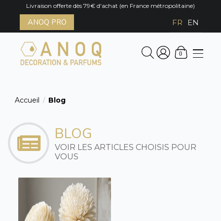
Livraison offerte dès 79€ d'achat (en France métropolitaine)
ANOQ PRO
FR
EN
0
Accueil
Blog
/
BLOG
VOIR LES ARTICLES CHOISIS POUR
VOUS