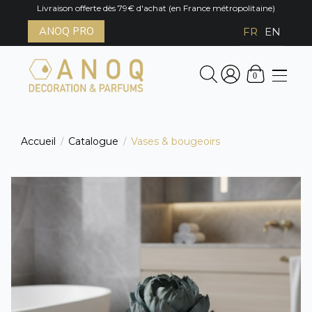
Livraison offerte dès 79€ d'achat (en France métropolitaine)
ANOQ PRO
FR
EN
0
Accueil
Catalogue
Vases & bougeoirs
/
/