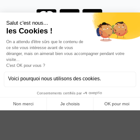
Vous êtes un professionnel ?
DEVENEZ DISTRIBUTEUR
Anoq bénéficie du soutien financier de la région Hauts de
France
Copyright © 2023
ANOQ.fr
. Tous Droits Réservés.
Création : bigbizyou | Creative Business Agency