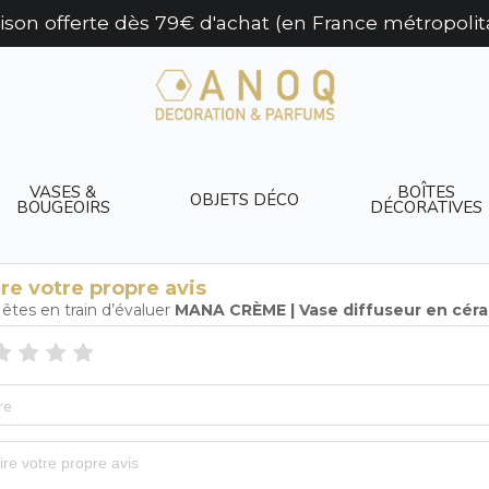
aison offerte dès 79€ d'achat (en France métropolit
VASES &
BOÎTES
OBJETS DÉCO
BOUGEOIRS
DÉCORATIVES
ire votre propre avis
êtes en train d’évaluer
MANA CRÈME | Vase diffuseur en cér