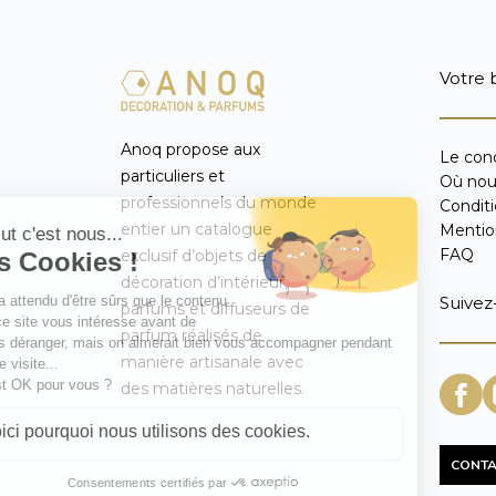
Votre 
Anoq propose aux
Le con
particuliers et
Où nou
professionnels du monde
Condit
entier un catalogue
Mentio
FAQ
exclusif d’objets de
décoration d’intérieur,
Suivez
parfums et diffuseurs de
parfum réalisés de
manière artisanale avec
des matières naturelles.
CONTA