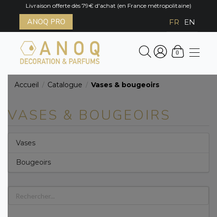
Livraison offerte dès 79€ d'achat (en France métropolitaine)
ANOQ PRO
FR
EN
0
Accueil
Catalogue
Vases & bougeoirs
/
/
VASES & BOUGEOIRS
Vases
Bougeoirs