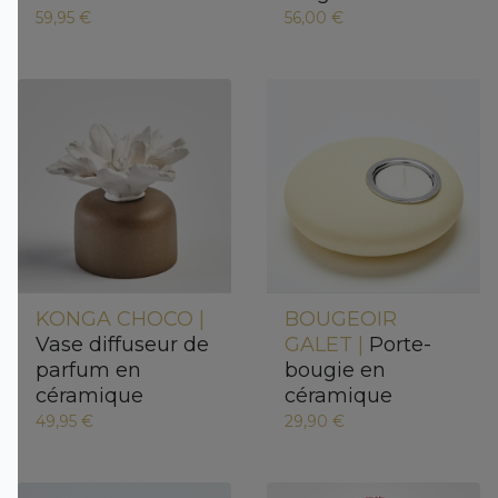
59,95 €
56,00 €
KONGA CHOCO |
BOUGEOIR
Vase diffuseur de
GALET |
Porte-
parfum en
bougie en
céramique
céramique
49,95 €
29,90 €