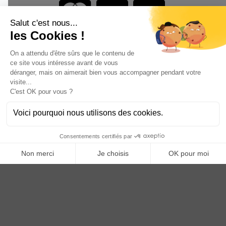
Vous êtes un professionnel ?
DEVENEZ DISTRIBUTEUR
Anoq bénéficie du soutien financier de la région Hauts de
France
Copyright © 2023
ANOQ.fr
. Tous Droits Réservés.
Création : bigbizyou | Creative Business Agency