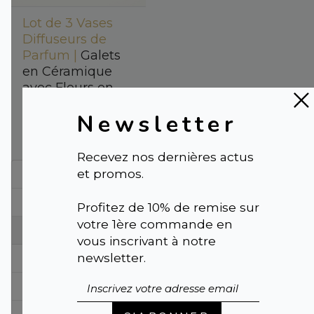
Lot de 3 Vases
Diffuseurs de
Parfum |
Galets
en Céramique
avec Fleurs en
Sola
Newsletter
49,50 €
Recevez nos dernières actus
et promos.
← Précédent
1
Profitez de 10% de remise sur
votre 1ère commande en
2
vous inscrivant à notre
newsletter.
3
4