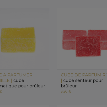
E A PARFUMER
CUBE DE PARFUM R
ILLE |
cube
|
cube senteur pour
matique pour brûleur
brûleur
 €
3,50 €