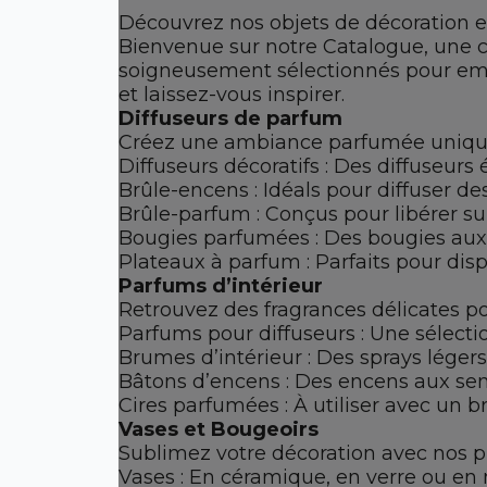
Découvrez nos objets de décoration e
Bienvenue sur notre Catalogue, une co
soigneusement sélectionnés pour embel
et laissez-vous inspirer.
Diffuseurs de parfum
Créez une ambiance parfumée unique a
Diffuseurs décoratifs : Des diffuseurs
Brûle-encens : Idéals pour diffuser 
Brûle-parfum : Conçus pour libérer su
Bougies parfumées : Des bougies aux
Plateaux à parfum : Parfaits pour dis
Parfums d’intérieur
Retrouvez des fragrances délicates p
Parfums pour diffuseurs : Une sélectio
Brumes d’intérieur : Des sprays légers
Bâtons d’encens : Des encens aux se
Cires parfumées : À utiliser avec un 
Vases et Bougeoirs
Sublimez votre décoration avec nos p
Vases : En céramique, en verre ou en 