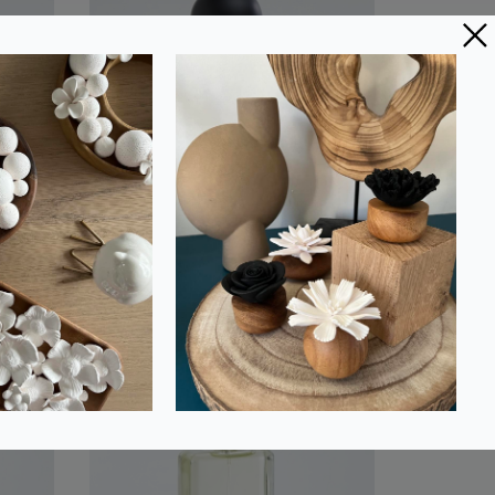
|
NATURE DU LIN 100ml |
Recharge Parfum
d'ambiance pour vase
diffuseur
20,00 €