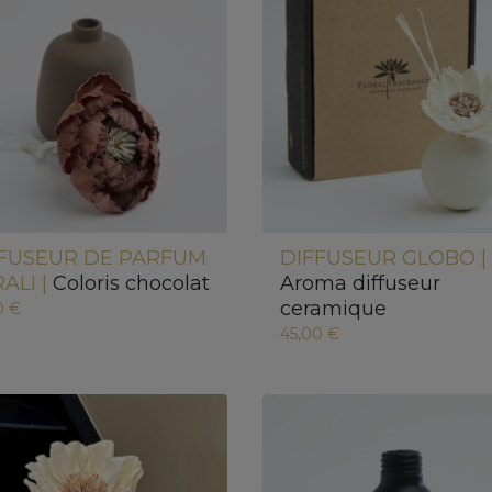
FFUSEUR DE PARFUM
DIFFUSEUR GLOBO |
ALI |
Coloris chocolat
Aroma diffuseur
ceramique
0 €
45,00 €