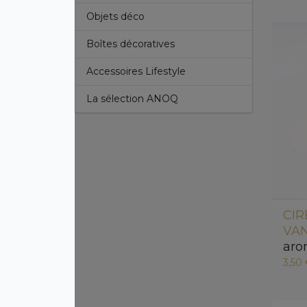
Objets déco
Boîtes décoratives
Accessoires Lifestyle
La sélection ANOQ
CIR
VAN
aro
3,50