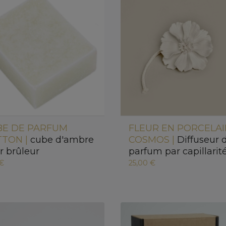
BE DE PARFUM
FLEUR EN PORCELA
TTON |
cube d'ambre
COSMOS |
Diffuseur 
r brûleur
parfum par capillarit
 €
25,00 €