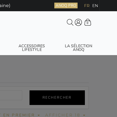
aine)
ANOQ PRO
FR
EN
0
ACCESSOIRES
LA SÉLECTION
LIFESTYLE
ANOQ
RECHERCHER
T EN PREMIER
AFFICHER 18