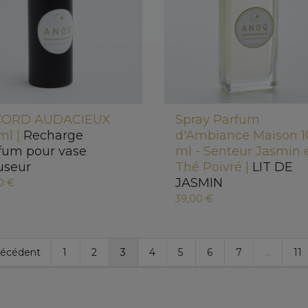
CORD AUDACIEUX
Spray Parfum
ml |
Recharge
d'Ambiance Maison 
fum pour vase
ml - Senteur Jasmin 
fuseur
Thé Poivré |
LIT DE
JASMIN
0 €
39,00 €
récédent
1
2
3
4
5
6
7
…
11