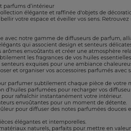
t parfums d’intérieur
llection élégante et raffinée d'objets de décoratio
lir votre espace et éveiller vos sens. Retrouvez 
vec notre gamme de diffuseurs de parfum, alliant 
 élégants qui associent design et senteurs délicates
des arômes envoûtants et créer une atmosphère rel
btilement les fragrances de vos huiles essentielle
 senteurs exquises pour une ambiance chaleureus
poser et organiser vos accessoires parfumés avec st
our parfumer subtilement chaque pièce de votre 
n d’huiles parfumées pour recharger vos diffuseurs
 pour rafraîchir instantanément votre intérieur.
nteurs envoûtantes pour un moment de détente.
brûleur pour diffuser des notes parfumées douces e
ièces élégantes et intemporelles.
matériaux naturels, parfaits pour mettre en valeur 