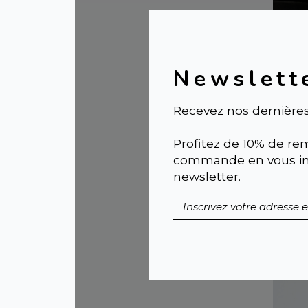
Newslett
Recevez nos dernières
Diff
Profitez de 10% de rem
Dif
commande en vous ins
cér
newsletter.
rése
55,0