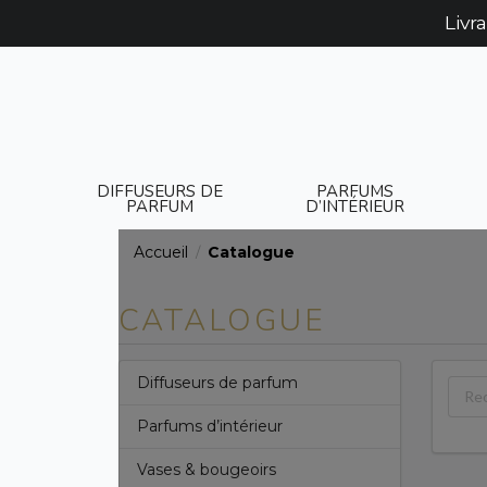
Livr
DIFFUSEURS DE
PARFUMS
PARFUM
D’INTÉRIEUR
Accueil
Catalogue
/
CATALOGUE
Diffuseurs de parfum
Parfums d’intérieur
Vases & bougeoirs