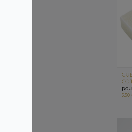
CU
CO
pou
3,50