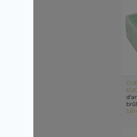
CU
EUC
d'a
brû
3,50