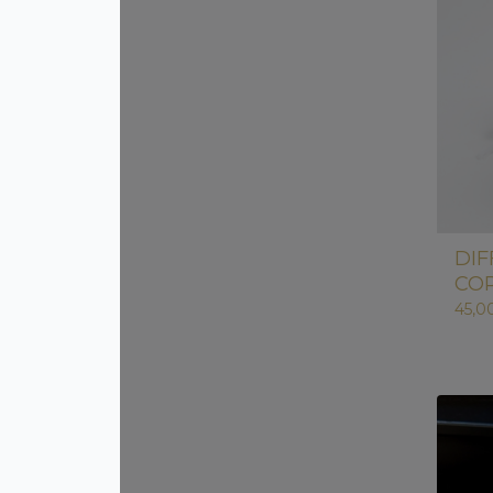
DI
COR
45,0