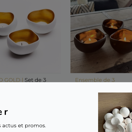
O GOLD |
Set de 3
Ensemble de 3
geoirs en céramique
Bougeoirs Décoratifs
Céramique Artisanale
0 €
Modèle TRIO BRASS 
Anoq
er
56,00 €
 actus et promos.