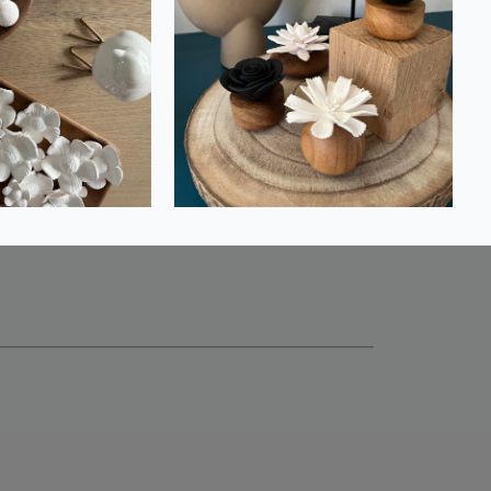
e chaleureuse dans tous vos espaces.
t fonctionnalité, apportant une touche
 unique, parfaite pour sublimer vos
 maison, nos bougeoirs reflètent
ur avec style et raffinement.