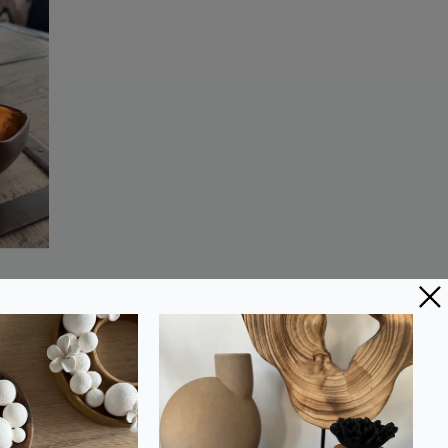
 en
 |
-