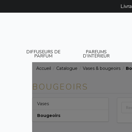
Livr
DIFFUSEURS DE
PARFUMS
PARFUM
D’INTÉRIEUR
Accueil
Catalogue
Vases & bougeoirs
Bo
/
/
/
BOUGEOIRS
Vases
Bougeoirs