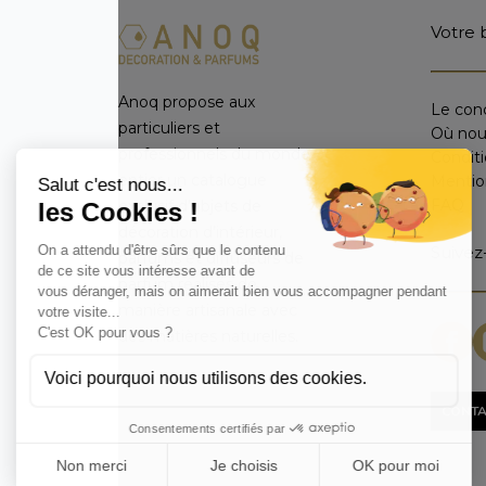
Votre 
Anoq propose aux
Le con
particuliers et
Où nou
professionnels du monde
Condit
entier un catalogue
Mentio
FAQ
exclusif d’objets de
décoration d’intérieur,
Suivez
parfums et diffuseurs de
parfum réalisés de
manière artisanale avec
des matières naturelles.
CONTA