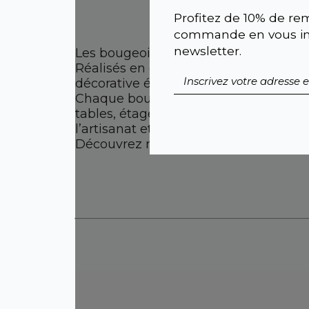
Profitez de 10% de rem
commande en vous ins
newsletter.
Les bougeoirs Anoq sont conçus pour 
Réalisés en céramique, en verre ou dan
décorative élégante à votre intérieur.
Chaque bougeoir est pensé pour être à
tables, étagères ou coins cosy. Idéal
l’artisanat et le design soigné propres
Découvrez notre sélection de bougeoirs