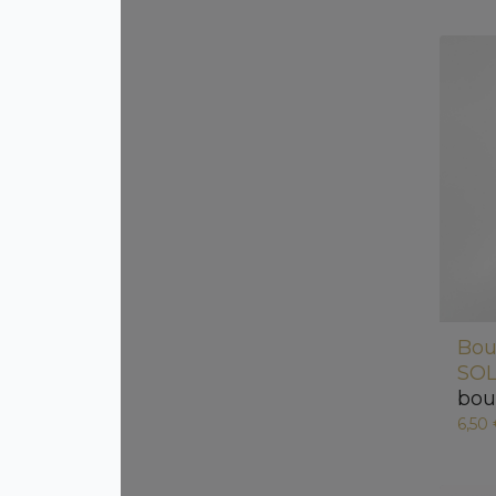
Bou
SOL
bou
6,50