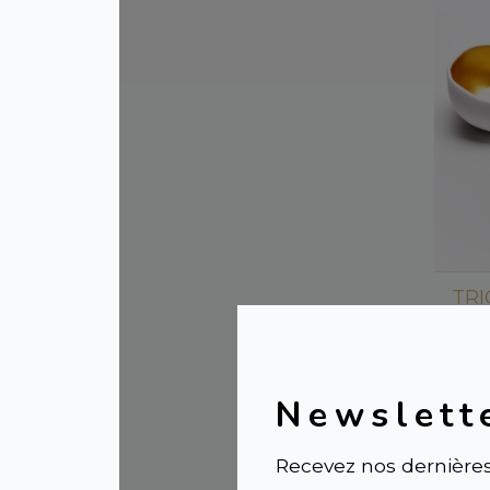
TRI
bou
56,0
Newslett
Recevez nos dernières