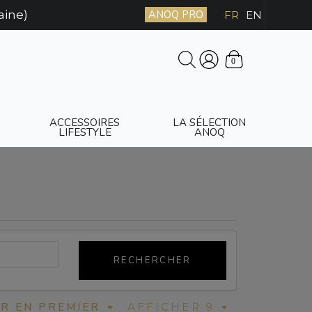
aine)
ANOQ PRO
FR
EN
0
ACCESSOIRES
LA SÉLECTION
LIFESTYLE
ANOQ
RECHERCHER
ER EN PREMIER
AFFICHER 9