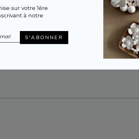
ise sur votre 1ère
crivant à notre
diffuser une lumière douce et créer une ambianc
s des matériaux raffinés, ils allient esthétisme e
S'ABONNER
 la fois un objet pratique et une pièce décorative
 comme cadeau raffiné ou pour personnaliser votre
 à la collection Anoq.
 design et artisanaux pour illuminer votre intérie