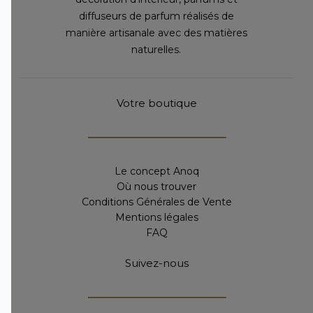
diffuseurs de parfum réalisés de
manière artisanale avec des matières
naturelles.
Votre boutique
Le concept Anoq
Où nous trouver
Conditions Générales de Vente
Mentions légales
FAQ
Suivez-nous