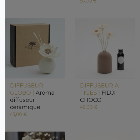
56,00 €
DIFFUSEUR
DIFFUSEUR A
GLOBO |
Aroma
TIGES |
FIDJI
diffuseur
CHOCO
ceramique
49,00 €
45,00 €