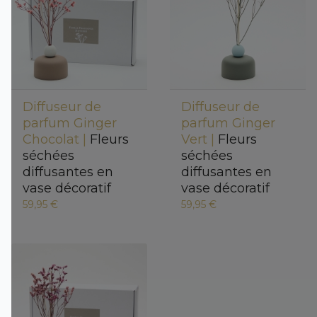
Diffuseur de
Diffuseur de
parfum Ginger
parfum Ginger
Chocolat |
Fleurs
Vert |
Fleurs
séchées
séchées
diffusantes en
diffusantes en
vase décoratif
vase décoratif
59,95 €
59,95 €