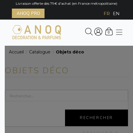
Livraison offerte dès 79€ d'achat (en France métropolitaine)
ANOQ PRO
FR
EN
0
Accueil
Catalogue
Objets déco
/
/
OBJETS DÉCO
RECHERCHER