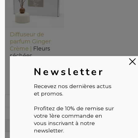
Diffuseur de
parfum Ginger
Crème |
Fleurs
séchées
diffusantes en
Newsletter
vase décoratif
59,95 €
Recevez nos dernières actus
et promos.
← Précédent
Profitez de 10% de remise sur
1
votre 1ère commande en
vous inscrivant à notre
2
newsletter.
Suivant →