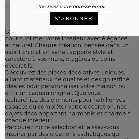
S'ABONNER
La collection d’objets déco Anoq est conçue
pour sublimer votre intérieur avec élégance
et naturel. Chaque création, pensée dans un
esprit chic et artisanal, apporte style et
caractère à vos murs, étagères ou coins
décoratifs.
Découvrez des pièces décoratives uniques,
alliant matériaux de qualité et design raffiné,
idéales pour personnaliser votre maison ou
offrir un cadeau original. Que vous
recherchiez des éléments pour habiller vos
espaces ou compléter votre décoration, nos
objets déco apportent harmonie et charme à
chaque intérieur.
Parcourez notre sélection et laissez-vous
inspirer par des créations esthétiques qui