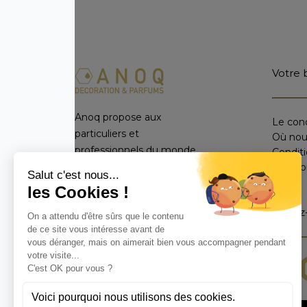
Votre 
Anoq propose aux
Le con
particuliers et
Où nou
professionnels du monde
Condit
entier un catalogue
Mentio
FAQ
exclusif d’objets de
décoration d’intérieur,
Suivez
parfums et diffuseurs de
parfum réalisés de
manière artisanale avec
des matières naturelles.