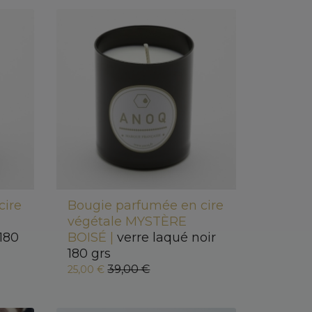
cire
Bougie parfumée en cire
U
végétale MYSTÈRE
 180
BOISÉ |
verre laqué noir
180 grs
39,00 €
25,00 €