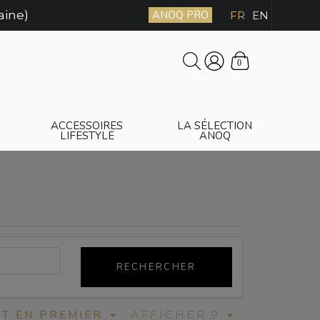
aine)
ANOQ PRO
FR
EN
0
ACCESSOIRES
LA SÉLECTION
LIFESTYLE
ANOQ
RECHERCHER
T EN PREMIER
AFFICHER 9