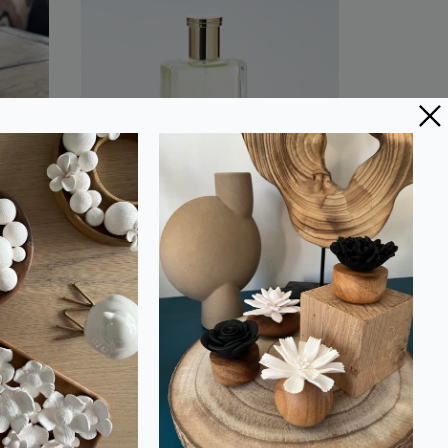
Spray Parfum
 en
d'Ambiance Maison 100
 |
ml - Senteur Figue et
-
Amande |
ACCORD
AUDACIEUX
39,00 €