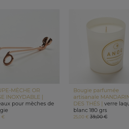
UPE-MÈCHE OR
Bougie parfumée
E INOXYDABLE |
artisanale MANDARI
eaux pour mèches de
DES THÉS |
verre laq
gie
blanc 180 grs
39,00 €
0 €
25,00 €