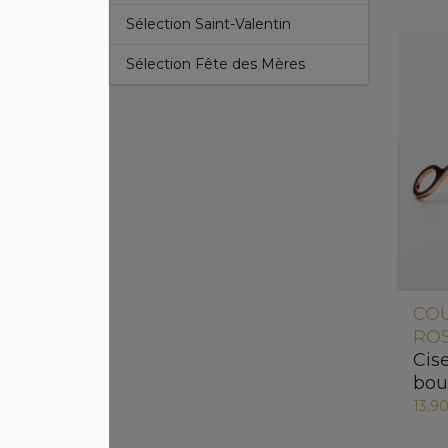
Sélection Saint-Valentin
Sélection Fête des Mères
CO
ROS
Cis
bou
13,9