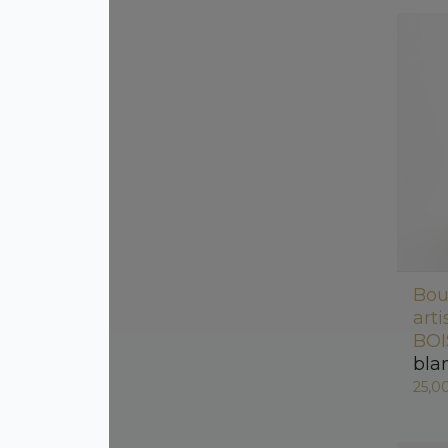
Bou
art
BOI
bla
25,0