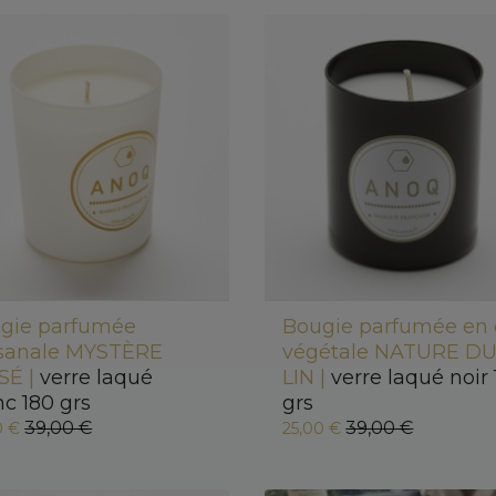
gie parfumée
Bougie parfumée en 
isanale MYSTÈRE
végétale NATURE D
SÉ |
verre laqué
LIN |
verre laqué noir
nc 180 grs
grs
39,00 €
39,00 €
0 €
25,00 €