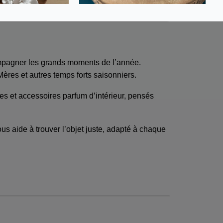
→
ompagner les grands moments de l’année.
ères et autres temps forts saisonniers.
es et accessoires parfum d’intérieur, pensés
s aide à trouver l’objet juste, adapté à chaque