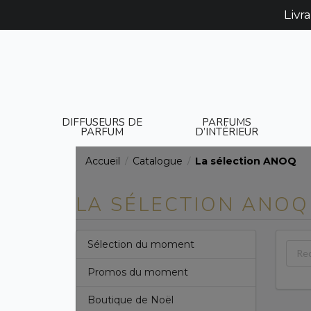
Livr
DIFFUSEURS DE
PARFUMS
PARFUM
D’INTÉRIEUR
Accueil
Catalogue
La sélection ANOQ
/
/
LA SÉLECTION ANOQ
Sélection du moment
Promos du moment
Boutique de Noël