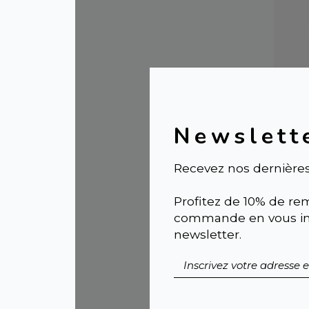
Newslett
Recevez nos dernières
Bou
Profitez de 10% de rem
vég
commande en vous ins
DO
newsletter.
noir
25,0