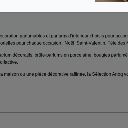
récédent
1
2
3
4
5
6
7
Suivant 
écoration parfumables et parfums d’intérieur choisis pour acc
ielles pour chaque occasion : Noël, Saint-Valentin, Fête des M
parfum décoratifs, brûle-parfums en porcelaine, bougies parfumé
olfactive.
maison ou une pièce décorative raffinée, la Sélection Anoq vou