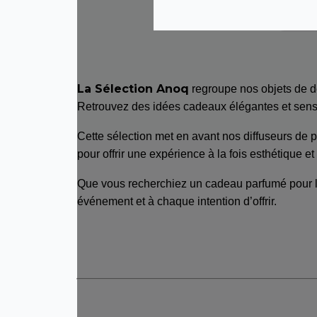
← P
La Sélection Anoq
regroupe nos objets de d
Retrouvez des idées cadeaux élégantes et sensor
Cette sélection met en avant nos diffuseurs de 
pour offrir une expérience à la fois esthétique et 
Que vous recherchiez un cadeau parfumé pour la 
événement et à chaque intention d’offrir.