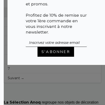
← Précédent
et promos.
1
Profitez de 10% de remise sur
votre 1ère commande en
2
vous inscrivant à notre
3
newsletter.
4
5
S'ABONNER
6
7
Suivant →
La Sélection Anoq
regroupe nos objets de décoration