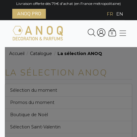
Livraison offerte dès 79€ d'achat (en France métropolitaine)
ANOQ PRO
FR
EN
0
Accueil
Catalogue
La sélection ANOQ
/
/
LA SÉLECTION ANOQ
Sélection du moment
Promos du moment
Boutique de Noël
Sélection Saint-Valentin