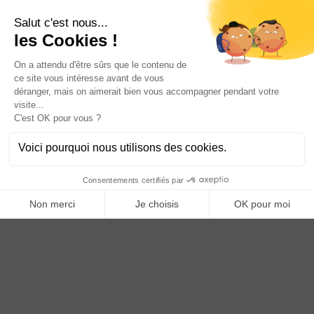
Vous êtes un professionnel ?
DEVENEZ DISTRIBUTEUR
Anoq bénéficie du soutien financier de la région Hauts de
France
Copyright © 2023
ANOQ.fr
. Tous Droits Réservés.
Création : bigbizyou | Creative Business Agency