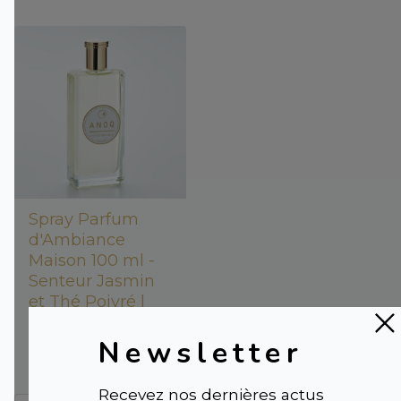
Spray Parfum
d'Ambiance
Maison 100 ml -
Senteur Jasmin
et Thé Poivré |
LIT DE JASMIN
Newsletter
39,00 €
Recevez nos dernières actus