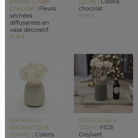
parfum Ginger
LEONI |
Coloris
Chocolat |
Fleurs
chocolat
séchées
69,95 €
diffusantes en
vase décoratif
59,95 €
DIFFUSEUR
DIFFUSEUR A
AROMATIQUE
TIGES |
FIDJI
CORALI |
Coloris
Gris/vert