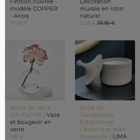
Finition cuivrée -
Décoration
modèle COPPER
murale en rotin
- Anoq
naturel
39,95 €
79,00 €
23,95 €
Boule de verre
Boîte de
SOLIFLORE |
Vase
Rangement
et bougeoir en
Élégante en
verre
Céramique avec
Couvercle |
LIMA
6,50 €