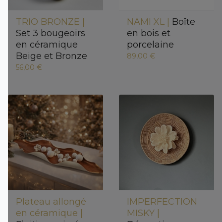
TRIO BRONZE |
NAMI XL |
Boîte
Set 3 bougeoirs
en bois et
en céramique
porcelaine
Beige et Bronze
89,00 €
56,00 €
Plateau allongé
IMPERFECTION
en céramique |
MISKY |