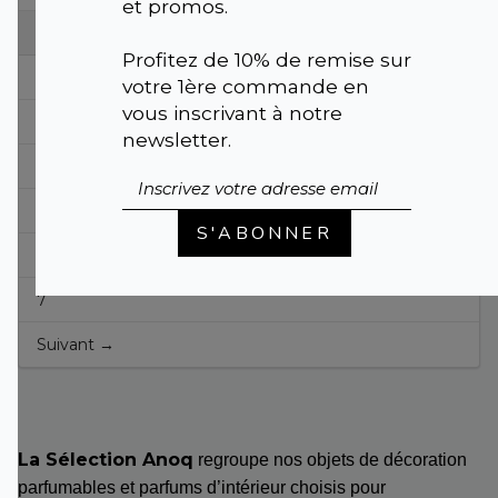
et promos.
1
Profitez de 10% de remise sur
2
votre 1ère commande en
vous inscrivant à notre
3
newsletter.
4
5
S'ABONNER
6
7
Suivant →
La Sélection Anoq
regroupe nos objets de décoration
parfumables et parfums d’intérieur choisis pour