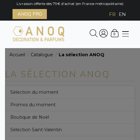
Livraison offerte dès 79€ d'achat (en France métropolitaine)
ANOQ PRO
FR
EN
0
Accueil
Catalogue
La sélection ANOQ
/
/
LA SÉLECTION ANOQ
Sélection du moment
Promos du moment
Boutique de Noël
Sélection Saint-Valentin