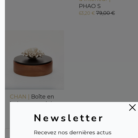
PHAO S
79,00 €
63,20 €
CHAN |
Boîte en
bois et porcelaine
74,00 €
Newsletter
Recevez nos dernières actus
← Précédent