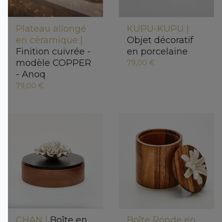
Plateau allongé
KUPU-KUPU |
en céramique |
Objet décoratif
Finition cuivrée -
en porcelaine
modèle COPPER
79,00 €
- Anoq
79,00 €
CHAN |
Boîte en
Boîte Ronde en