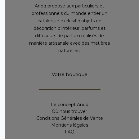
Anoq propose aux particuliers et
professionnels du monde entier un
catalogue exclusif d’objets de
décoration d’intérieur, parfums et
diffuseurs de parfum réalisés de
manière artisanale avec des matières
naturelles.
Votre boutique
Le concept Anoq
Où nous trouver
Conditions Générales de Vente
Mentions légales
FAQ