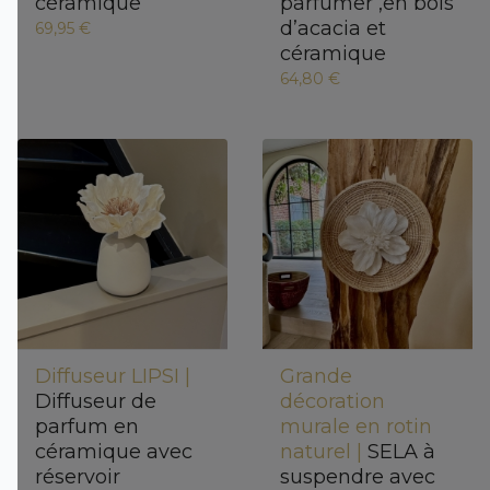
céramique
parfumer ,en bois
d’acacia et
69,95 €
céramique
64,80 €
Diffuseur LIPSI |
Grande
Diffuseur de
décoration
parfum en
murale en rotin
céramique avec
naturel |
SELA à
réservoir
suspendre avec