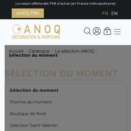
Livraison offerte dès 79€ d'achat (en France métropolitaine)
ANOQ PRO
FR
EN
0
Accueil
Catalogue
La sélection ANOQ
/
/
/
Sélection du moment
SÉLECTION DU MOMENT
Sélection du moment
Promos du moment
Boutique de Noël
Sélection Saint-Valentin