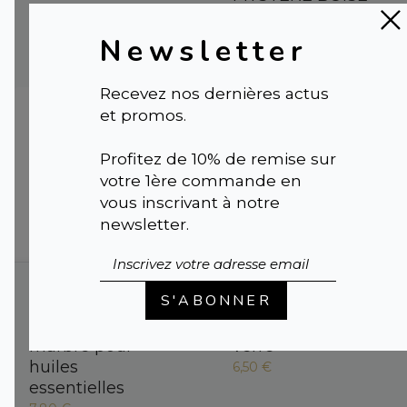
100 ml|
39,00 €
Newsletter
Recevez nos dernières actus
et promos.
Profitez de 10% de remise sur
votre 1ère commande en
vous inscrivant à notre
newsletter.
Galet Diffuseur
Boule de verre
S'ABONNER
en Argile
SOLIFLORE |
Vase
Naturelle |
Galet
et bougeoir en
marbré pour
verre
huiles
6,50 €
essentielles