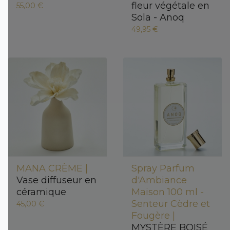
fleur végétale en
55,00 €
Sola - Anoq
49,95 €
MANA CRÈME |
Spray Parfum
Vase diffuseur en
d'Ambiance
céramique
Maison 100 ml -
Senteur Cèdre et
45,00 €
Fougère |
MYSTÈRE BOISÉ